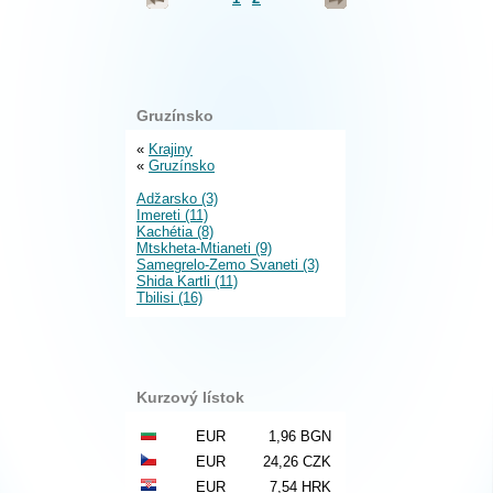
Gruzínsko
«
Krajiny
«
Gruzínsko
Adžarsko (3)
Imereti (11)
Kachétia (8)
Mtskheta-Mtianeti (9)
Samegrelo-Zemo Svaneti (3)
Shida Kartli (11)
Tbilisi (16)
Kurzový lístok
EUR
1,96 BGN
EUR
24,26 CZK
EUR
7,54 HRK