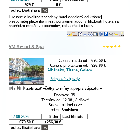
929 €
+0 €
odlet: Bratislava
Luxusne a kvalitne zariadený hotel oddelený od krásnej
piesočnatej pláže iba miestnou promenádou, v blízkosti hotela sa
nachádza množstvo obchodov, reštaurácií a barov.
VM Resort & Spa
Cena zájazdu od:
670,50 €
Cena s príplatkami od:
926,80 €
Albánsko
,
Tirana
,
Golem
-
Pobytové zájazdy
Zobraziť všetky termíny a popis zájazdu »
Doprava:
Termíny od: 12.08., 8 dňové
Strava: all Inclusive
odlet: Bratislava
12.08.2026
8 dní
Last Minute
670,50 €
+256,30 €
odlet: Bratislava