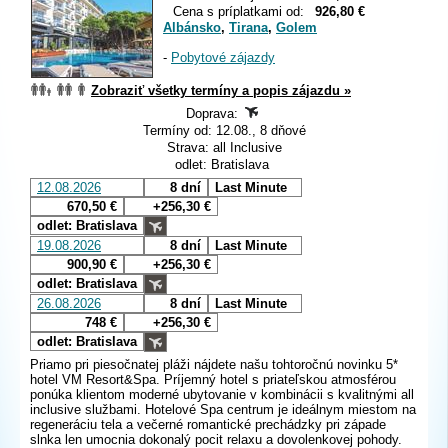
Cena s príplatkami od:
926,80 €
Albánsko
,
Tirana
,
Golem
-
Pobytové zájazdy
Zobraziť všetky termíny a popis zájazdu »
Doprava:
Termíny od: 12.08., 8 dňové
Strava: all Inclusive
odlet: Bratislava
12.08.2026
8 dní
Last Minute
670,50 €
+256,30 €
odlet: Bratislava
19.08.2026
8 dní
Last Minute
900,90 €
+256,30 €
odlet: Bratislava
26.08.2026
8 dní
Last Minute
748 €
+256,30 €
odlet: Bratislava
Priamo pri piesočnatej pláži nájdete našu tohtoročnú novinku 5*
hotel VM Resort&Spa. Príjemný hotel s priateľskou atmosférou
ponúka klientom moderné ubytovanie v kombinácii s kvalitnými all
inclusive službami. Hotelové Spa centrum je ideálnym miestom na
regeneráciu tela a večerné romantické prechádzky pri západe
slnka len umocnia dokonalý pocit relaxu a dovolenkovej pohody.