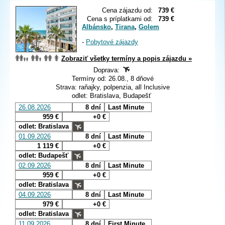
Cena zájazdu od:
739 €
Cena s príplatkami od:
739 €
Albánsko
,
Tirana
,
Golem
-
Pobytové zájazdy
Zobraziť všetky termíny a popis zájazdu »
Doprava:
Termíny od: 26.08., 8 dňové
Strava: raňajky, polpenzia, all Inclusive
odlet: Bratislava, Budapešť
26.08.2026
8 dní
Last Minute
959 €
+0 €
odlet: Bratislava
01.09.2026
8 dní
Last Minute
1 119 €
+0 €
odlet: Budapešť
02.09.2026
8 dní
Last Minute
959 €
+0 €
odlet: Bratislava
04.09.2026
8 dní
Last Minute
979 €
+0 €
odlet: Bratislava
11.09.2026
8 dní
First Minute