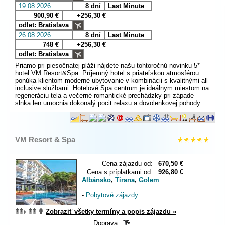
19.08.2026
8 dní
Last Minute
900,90 €
+256,30 €
odlet: Bratislava
26.08.2026
8 dní
Last Minute
748 €
+256,30 €
odlet: Bratislava
Priamo pri piesočnatej pláži nájdete našu tohtoročnú novinku 5*
hotel VM Resort&Spa. Príjemný hotel s priateľskou atmosférou
ponúka klientom moderné ubytovanie v kombinácii s kvalitnými all
inclusive službami. Hotelové Spa centrum je ideálnym miestom na
regeneráciu tela a večerné romantické prechádzky pri západe
slnka len umocnia dokonalý pocit relaxu a dovolenkovej pohody.
VM Resort & Spa
Cena zájazdu od:
670,50 €
Cena s príplatkami od:
926,80 €
Albánsko
,
Tirana
,
Golem
-
Pobytové zájazdy
Zobraziť všetky termíny a popis zájazdu »
Doprava: