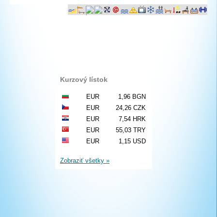
Kurzový lístok
EUR
1,96 BGN
EUR
24,26 CZK
EUR
7,54 HRK
EUR
55,03 TRY
EUR
1,15 USD
Zobraziť všetky »