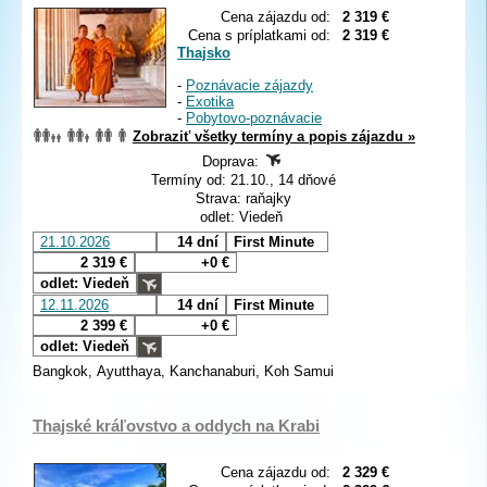
Cena zájazdu od:
2 319 €
Cena s príplatkami od:
2 319 €
Thajsko
-
Poznávacie zájazdy
-
Exotika
-
Pobytovo-poznávacie
Zobraziť všetky termíny a popis zájazdu »
Doprava:
Termíny od: 21.10., 14 dňové
Strava: raňajky
odlet: Viedeň
21.10.2026
14 dní
First Minute
2 319 €
+0 €
odlet: Viedeň
12.11.2026
14 dní
First Minute
2 399 €
+0 €
odlet: Viedeň
Bangkok, Ayutthaya, Kanchanaburi, Koh Samui
Thajské kráľovstvo a oddych na Krabi
Cena zájazdu od:
2 329 €