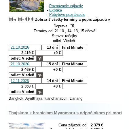
-
Poznávacie zájazdy
-
Exotika
-
Pobytovo-poznávacie
Zobraziť všetky termíny a popis zájazdu »
Doprava:
Termíny od: 21.10., 14, 13, 15 dňové
Strava: raňajky
odlet: Viedeň
21.10.2026
13 dní
First Minute
2 419 €
+0 €
odlet: Viedeň
21.10.2026
15 dní
First Minute
2 469 €
+0 €
odlet: Viedeň
12.11.2026
14 dní
First Minute
2 359 €
+0 €
odlet: Viedeň
Bangkok, Ayutthaya, Kanchanaburi, Danang
Thajskom k hraniciam Myanmaru s odpočinkom pri mori
Cena zájazdu od:
2 379 €