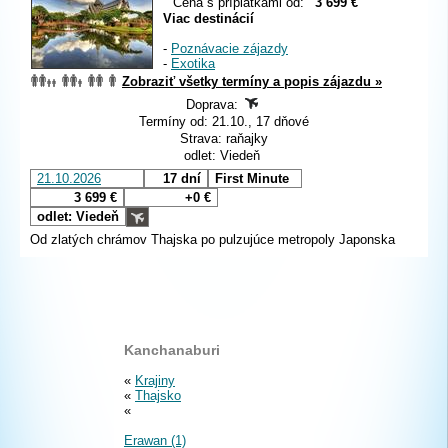
Cena s príplatkami od:
3 699 €
Viac destinácií
-
Poznávacie zájazdy
-
Exotika
Zobraziť všetky termíny a popis zájazdu »
Doprava:
Termíny od: 21.10., 17 dňové
Strava: raňajky
odlet: Viedeň
21.10.2026
17 dní
First Minute
3 699 €
+0 €
odlet: Viedeň
Od zlatých chrámov Thajska po pulzujúce metropoly Japonska
Kanchanaburi
«
Krajiny
«
Thajsko
«
Erawan (1)