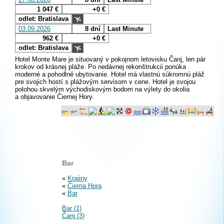
1 047 €
+0 €
odlet: Bratislava
03.09.2026
8 dní
Last Minute
962 €
+0 €
odlet: Bratislava
Hotel Monte Mare je situovaný v pokojnom letovisku Čanj, len pár
krokov od krásnej pláže. Po nedávnej rekonštrukcii ponúka
moderné a pohodlné ubytovanie. Hotel má vlastnú súkromnú pláž
pre svojich hostí s plážovým servisom v cene. Hotel je svojou
polohou skvelým východiskovým bodom na výlety do okolia
a objavovanie Čiernej Hory.
Bar
«
Krajiny
«
Čierna Hora
«
Bar
Bar (1)
Čanj (3)