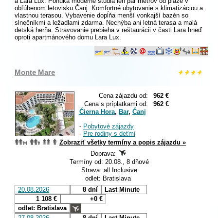
a Lara Lux. Ponúka moderné štúdiá len pár metrov od pláže v
obľúbenom letovisku Čanj. Komfortné ubytovanie s klimatizáciou a
vlastnou terasou. Vybavenie dopĺňa menší vonkajší bazén so
slnečníkmi a ležadlami zdarma. Nechýba ani letná terasa a malá
detská herňa. Stravovanie prebieha v reštaurácii v časti Lara hneď
oproti apartmánového domu Lara Lux.
Monte Mare
Cena zájazdu od:
962 €
Cena s príplatkami od:
962 €
Čierna Hora
,
Bar
,
Čanj
-
Pobytové zájazdy
-
Pre rodiny s deťmi
Zobraziť všetky termíny a popis zájazdu »
Doprava:
Termíny od: 20.08., 8 dňové
Strava: all Inclusive
odlet: Bratislava
20.08.2026
8 dní
Last Minute
1 108 €
+0 €
odlet: Bratislava
27.08.2026
8 dní
Last Minute