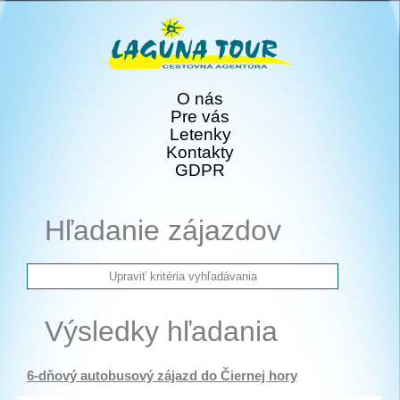
O nás
Pre vás
Letenky
Kontakty
GDPR
Hľadanie zájazdov
Výsledky hľadania
6-dňový autobusový zájazd do Čiernej hory