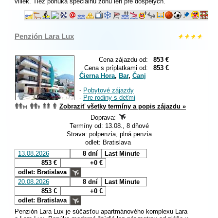
viliek. Tiež ponúka špeciálnu zónu len pre dospelých.
Penzión Lara Lux
Cena zájazdu od:
853 €
Cena s príplatkami od:
853 €
Čierna Hora
,
Bar
,
Čanj
-
Pobytové zájazdy
-
Pre rodiny s deťmi
Zobraziť všetky termíny a popis zájazdu »
Doprava:
Termíny od: 13.08., 8 dňové
Strava: polpenzia, plná penzia
odlet: Bratislava
13.08.2026
8 dní
Last Minute
853 €
+0 €
odlet: Bratislava
20.08.2026
8 dní
Last Minute
853 €
+0 €
odlet: Bratislava
Penzión Lara Lux je súčasťou apartmánového komplexu Lara