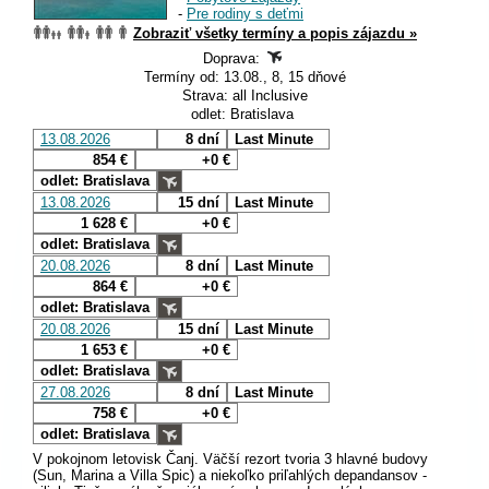
-
Pre rodiny s deťmi
Zobraziť všetky termíny a popis zájazdu »
Doprava:
Termíny od: 13.08., 8, 15 dňové
Strava: all Inclusive
odlet: Bratislava
13.08.2026
8 dní
Last Minute
854 €
+0 €
odlet: Bratislava
13.08.2026
15 dní
Last Minute
1 628 €
+0 €
odlet: Bratislava
20.08.2026
8 dní
Last Minute
864 €
+0 €
odlet: Bratislava
20.08.2026
15 dní
Last Minute
1 653 €
+0 €
odlet: Bratislava
27.08.2026
8 dní
Last Minute
758 €
+0 €
odlet: Bratislava
V pokojnom letovisk Čanj. Väčší rezort tvoria 3 hlavné budovy
(Sun, Marina a Villa Spic) a niekoľko priľahlých depandansov -