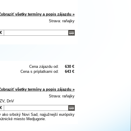
Zobraziť všetky termíny a popis zájazdu »
Strava: raňajky
 €
Cena zájazdu od:
630 €
Cena s príplatkami od:
643 €
Zobraziť všetky termíny a popis zájazdu »
Strava: raňajky
 ZV, DnV
 €
ako srbský Novi Sad, najjužnejší európsky
i pútnické miesto Medjugorie.