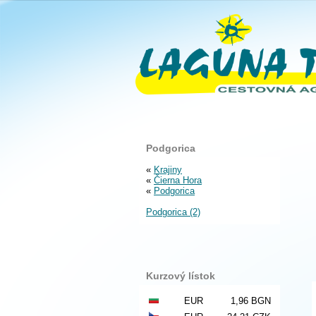
Podgorica
«
Krajiny
«
Čierna Hora
«
Podgorica
Podgorica (2)
Kurzový lístok
EUR
1,96 BGN