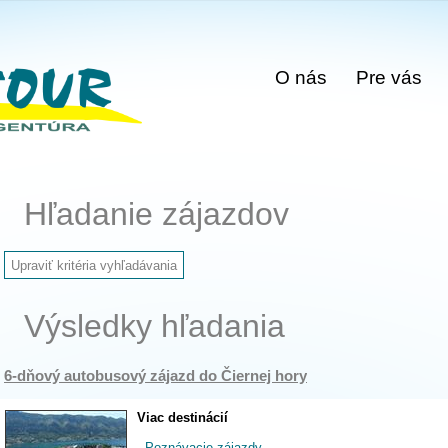
O nás
Pre vás
Hľadanie zájazdov
Výsledky hľadania
6-dňový autobusový zájazd do Čiernej hory
Viac destinácií
-
Poznávacie zájazdy