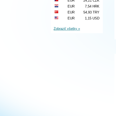
EUR
24,21 CZK
EUR
7,54 HRK
EUR
54,93 TRY
EUR
1,15 USD
Zobraziť všetky »