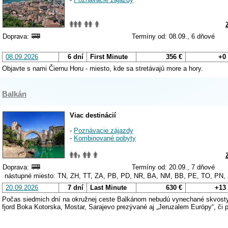
Doprava:
Termíny od: 08.09., 6 dňové
08.09.2026
6 dní
First Minute
356 €
+0
Objavte s nami Čiernu Horu - miesto, kde sa stretávajú more a hory.
Balkán
Viac destinácií
-
Poznávacie zájazdy
-
Kombinované pobyty
Doprava:
Termíny od: 20.09., 7 dňové
nástupné miesto: TN, ZH, TT, ZA, PB, PD, NR, BA, NM, BB, PE, TO, PN,
20.09.2026
7 dní
Last Minute
630 €
+13
Počas siedmich dní na okružnej ceste Balkánom nebudú vynechané skvosty 
fjord Boka Kotorska, Mostar, Sarajevo prezývané aj „Jeruzalem Európy“, č