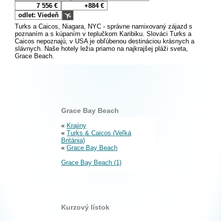
7 556 €
+884 €
odlet: Viedeň
Turks a Caicos, Niagara, NYC - správne namixovaný zájazd s
poznaním a s kúpaním v teplučkom Karibiku. Slováci Turks a
Caicos nepoznajú, v USA je obľúbenou destináciou krásnych a
slávnych. Naše hotely ležia priamo na najkrajšej pláži sveta,
Grace Beach.
Grace Bay Beach
«
Krajiny
«
Turks & Caicos (Veľká
Británia)
«
Grace Bay Beach
Grace Bay Beach (1)
Kurzový lístok