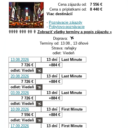
Cena zájazdu od:
7 556 €
Cena s príplatkami od:
8 440 €
Viac destinácií
-
Poznávacie zájazdy
-
Pobytovo-poznávacie
Zobraziť všetky termíny a popis zájazdu »
Doprava:
Termíny od: 13.08., 13 dňové
Strava: raňajky
odlet: Viedeň
13.08.2026
13 dní
Last Minute
7 726 €
+884 €
odlet: Viedeň
20.08.2026
13 dní
Last Minute
7 726 €
+884 €
odlet: Viedeň
03.09.2026
13 dní
Last Minute
7 726 €
+884 €
odlet: Viedeň
10.09.2026
13 dní
First Minute
7 556 €
+884 €
odlet: Viedeň
17.09.2026
13 dní
First Minute