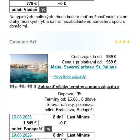
779 €
+0 €
odlet: Viedeň
Na typických maltských trhoch budete mať možnosť vidieť rôzne
druhy morských rýb a užiť si nezabudnuteľnú atmosféru spolu s
domácimi.
Cavalieri Art
Cena zájazdu od:
939 €
Cena s príplatkami od:
939 €
Malta
,
Severný prístav
,
St. Julians
-
Pobytové zájazdy
Zobraziť všetky termíny a popis zájazdu »
Doprava:
Termíny od: 15.08., 8 dňové
Strava: raňajky, polpenzia
odlet: Bratislava, Budapešť
15.08.2026
8 dní
Last Minute
1 549 €
+0 €
odlet: Budapešť
19.08.2026
8 dní
Last Minute