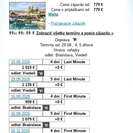
Cena zájazdu od:
779 €
Cena s príplatkami od:
779 €
Malta
-
Poznávacie zájazdy
Zobraziť všetky termíny a popis zájazdu »
Doprava:
Termíny od: 29.08., 4, 5 dňové
Strava: raňajky
odlet: Bratislava, Viedeň
29.08.2026
4 dni
Last Minute
1 019 €
+0 €
odlet: Viedeň
29.08.2026
5 dní
Last Minute
1 139 €
+0 €
odlet: Viedeň
16.09.2026
4 dni
First Minute
959 €
+0 €
odlet: Bratislava
16.09.2026
5 dní
First Minute
1 079 €
+0 €
odlet: Bratislava
26.11.2026
4 dni
First Minute