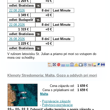
1 269 €
+0 €
odlet: Bratislava
22.08.2026
8 dní
Last Minute
1 349 €
+0 €
odlet: Budapešť
22.08.2026
8 dní
Last Minute
1 319 €
+0 €
odlet: Bratislava
26.08.2026
8 dní
Last Minute
1 229 €
+0 €
odlet: Bratislava
V rušnom letovisku St. Julian a priamo pri mori so vstupom do
mora cez schodíky.
Klenoty Stredomoria: Malta, Gozo a oddych pri mori
Cena zájazdu od:
1 659 €
Cena s príplatkami od:
1 659 €
Malta
-
Poznávacie zájazdy
-
Pobytovo-poznávacie
Zobraziť všetky termíny a popis zájazdu »