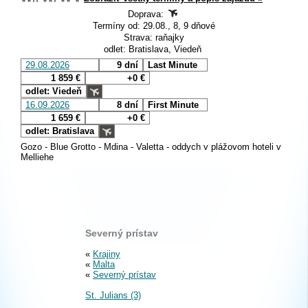
Doprava:
Termíny od: 29.08., 8, 9 dňové
Strava: raňajky
odlet: Bratislava, Viedeň
29.08.2026
9 dní
Last Minute
1 859 €
+0 €
odlet: Viedeň
16.09.2026
8 dní
First Minute
1 659 €
+0 €
odlet: Bratislava
Gozo - Blue Grotto - Mdina - Valetta - oddych v plážovom hoteli v
Melliehe
Severný prístav
«
Krajiny
«
Malta
«
Severný prístav
St. Julians (3)