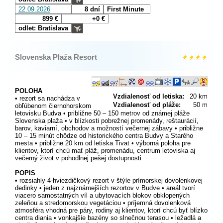
22.09.2026
8 dní
First Minute
899 €
+0 €
odlet: Bratislava
Slovenska Plaža Resort
POLOHA
Vzdialenosť od letiska:
20 km
• rezort sa nachádza v
Vzdialenosť od pláže:
50 m
obľúbenom čiernohorskom
letovisku Budva • približne 50 – 150 metrov od známej pláže
Slovenska plaža • v blízkosti pobrežnej promenády, reštaurácií,
barov, kaviarní, obchodov a možností večernej zábavy • približne
10 – 15 minút chôdze od historického centra Budvy a Starého
mesta • približne 20 km od letiska Tivat • výborná poloha pre
klientov, ktorí chcú mať pláž, promenádu, centrum letoviska aj
večerný život v pohodlnej pešej dostupnosti
POPIS
• rozsiahly 4-hviezdičkový rezort v štýle prímorskej dovolenkovej
dedinky • jeden z najznámejších rezortov v Budve • areál tvorí
viacero samostatných víl a ubytovacích blokov obklopených
zeleňou a stredomorskou vegetáciou • príjemná dovolenková
atmosféra vhodná pre páry, rodiny aj klientov, ktorí chcú byť blízko
centra diania • vonkajšie bazény so slnečnou terasou • ležadlá a