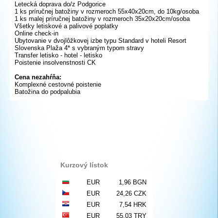
Letecká doprava do/z Podgorice
1 ks príručnej batožiny v rozmeroch 55x40x20cm, do 10kg/osoba
1 ks malej príručnej batožiny v rozmeroch 35x20x20cm/osoba
Všetky letiskové a palivové poplatky
Online check-in
Ubytovanie v dvojlôžkovej izbe typu Standard v hoteli Resort
Slovenska Plaža 4* s vybraným typom stravy
Transfer letisko - hotel - letisko
Poistenie insolvenstnosti CK
Cena nezahŕňa:
Komplexné cestovné poistenie
Batožina do podpalubia
Kurzový lístok
EUR
1,96 BGN
EUR
24,26 CZK
EUR
7,54 HRK
EUR
55,03 TRY