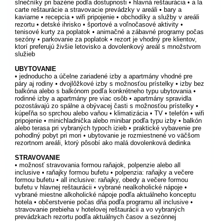
slnečníky pri bazéne podľa dostupnosti • hlavná reštaurácia • a la
carte reštaurácie a stravovacie prevádzky v areáli • bary a
kaviarne • recepcia • wifi pripojenie • obchodíky a služby v areáli
rezortu • detské ihrisko • športové a voľnočasové aktivity •
tenisové kurty za poplatok • animačné a zábavné programy počas
sezóny • parkovanie za poplatok • rezort je vhodný pre klientov,
ktorí preferujú živšie letovisko a dovolenkový areál s množstvom
služieb
UBYTOVANIE
• jednoducho a účelne zariadené izby a apartmány vhodné pre
páry aj rodiny • dvojlôžkové izby s možnosťou prístelky • izby bez
balkóna alebo s balkónom podľa konkrétneho typu ubytovania •
rodinné izby a apartmány pre viac osôb • apartmány spravidla
pozostávajú zo spálne a obývacej časti s možnosťou prístelky •
kúpeľňa so sprchou alebo vaňou • klimatizácia • TV • telefón • wifi
pripojenie • minichladnička alebo minibar podľa typu izby • balkón
alebo terasa pri vybraných typoch izieb • praktické vybavenie pre
pohodlný pobyt pri mori • ubytovanie je rozmiestnené vo väčšom
rezortnom areáli, ktorý pôsobí ako malá dovolenková dedinka
STRAVOVANIE
• možnosť stravovania formou raňajok, polpenzie alebo all
inclusive • raňajky formou bufetu • polpenzia: raňajky a večere
formou bufetu • all inclusive: raňajky, obedy a večere formou
bufetu v hlavnej reštaurácii • vybrané nealkoholické nápoje •
vybrané miestne alkoholické nápoje podľa aktuálneho konceptu
hotela • občerstvenie počas dňa podľa programu all inclusive •
stravovanie prebieha v hotelovej reštaurácii a vo vybraných
prevádzkach rezortu podľa aktuálnych časov a sezónnej