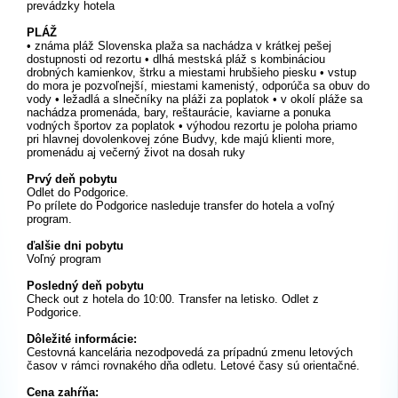
prevádzky hotela
PLÁŽ
• známa pláž Slovenska plaža sa nachádza v krátkej pešej
dostupnosti od rezortu • dlhá mestská pláž s kombináciou
drobných kamienkov, štrku a miestami hrubšieho piesku • vstup
do mora je pozvoľnejší, miestami kamenistý, odporúča sa obuv do
vody • ležadlá a slnečníky na pláži za poplatok • v okolí pláže sa
nachádza promenáda, bary, reštaurácie, kaviarne a ponuka
vodných športov za poplatok • výhodou rezortu je poloha priamo
pri hlavnej dovolenkovej zóne Budvy, kde majú klienti more,
promenádu aj večerný život na dosah ruky
Prvý deň pobytu
Odlet do Podgorice.
Po prílete do Podgorice nasleduje transfer do hotela a voľný
program.
ďalšie dni pobytu
Voľný program
Posledný deň pobytu
Check out z hotela do 10:00. Transfer na letisko. Odlet z
Podgorice.
Dôležité informácie:
Cestovná kancelária nezodpovedá za prípadnú zmenu letových
časov v rámci rovnakého dňa odletu. Letové časy sú orientačné.
Cena zahŕňa: