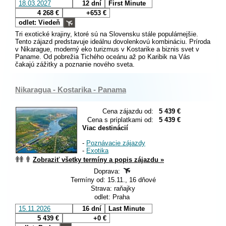
18.03.2027
12 dní
First Minute
4 268 €
+653 €
odlet: Viedeň
Tri exotické krajiny, ktoré sú na Slovensku stále populárnejšie.
Tento zájazd predstavuje ideálnu dovolenkovú kombináciu. Príroda
v Nikarague, moderný eko turizmus v Kostarike a biznis svet v
Paname. Od pobrežia Tichého oceánu až po Karibik na Vás
čakajú zážitky a poznanie nového sveta.
Nikaragua - Kostarika - Panama
Cena zájazdu od:
5 439 €
Cena s príplatkami od:
5 439 €
Viac destinácií
-
Poznávacie zájazdy
-
Exotika
Zobraziť všetky termíny a popis zájazdu »
Doprava:
Termíny od: 15.11., 16 dňové
Strava: raňajky
odlet: Praha
15.11.2026
16 dní
Last Minute
5 439 €
+0 €