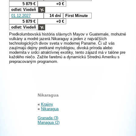
5 879 €
+0 €
odlet: Viedeň
01.12.2027
14 dní
First Minute
5 879 €
+0 €
odlet: Viedeň
Predkolumbovská história slávnych Mayov v Guatemale, mohutné
vulkány a modré jazerá Nikaraguy a jeden z najväčších
technologických divov sveta v modernej Paname. Či už vás
zaujímajú dejiny pretkané mytológiou, divoká príroda alebo
modernita v srdci atraktívnej exotiky, tento zájazd má v talóne pre
každého niečo. Zažite farebnú a dynamickú Strednú Ameriku s
prepracovaným programom.
Nikaragua
«
Krajiny
«
Nikaragua
Granada (3)
Managua (2)