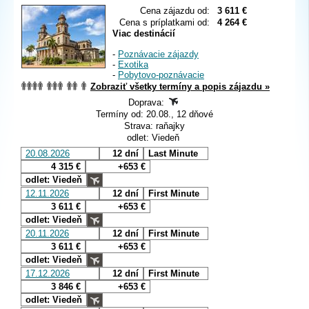
Cena zájazdu od:
3 611 €
Cena s príplatkami od:
4 264 €
Viac destinácií
-
Poznávacie zájazdy
-
Exotika
-
Pobytovo-poznávacie
Zobraziť všetky termíny a popis zájazdu »
Doprava:
Termíny od: 20.08., 12 dňové
Strava: raňajky
odlet: Viedeň
20.08.2026
12 dní
Last Minute
4 315 €
+653 €
odlet: Viedeň
12.11.2026
12 dní
First Minute
3 611 €
+653 €
odlet: Viedeň
20.11.2026
12 dní
First Minute
3 611 €
+653 €
odlet: Viedeň
17.12.2026
12 dní
First Minute
3 846 €
+653 €
odlet: Viedeň