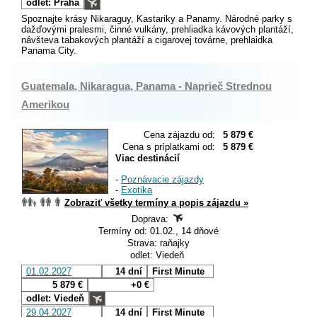
odlet: Praha
Spoznajte krásy Nikaraguy, Kastariky a Panamy. Národné parky s
dažďovými pralesmi, činné vulkány, prehliadka kávových plantáží,
návšteva tabakových plantáží a cigarovej továrne, prehlaidka
Panama City.
Guatemala, Nikaragua, Panama - Naprieč Strednou
Amerikou
Cena zájazdu od:
5 879 €
Cena s príplatkami od:
5 879 €
Viac destinácií
-
Poznávacie zájazdy
-
Exotika
Zobraziť všetky termíny a popis zájazdu »
Doprava:
Termíny od: 01.02., 14 dňové
Strava: raňajky
odlet: Viedeň
01.02.2027
14 dní
First Minute
5 879 €
+0 €
odlet: Viedeň
29.04.2027
14 dní
First Minute