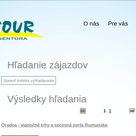
O nás
Pre vás
Hľadanie zájazdov
Výsledky hľadania
1
2
Oradea - vianočné trhy a secesná perla Rumunska