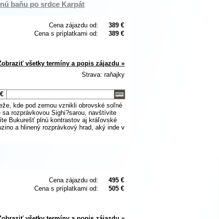
oľnú baňu po srdce Karpát
Cena zájazdu od:
389 €
Cena s príplatkami od:
389 €
Zobraziť všetky termíny a popis zájazdu »
Strava: raňajky
 €
veže, kde pod zemou vznikli obrovské soľné
e sa rozprávkovou Sighi?sarou, navštívite
e Bukurešť plnú kontrastov aj kráľovské
ino a hlinený rozprávkový hrad, aký inde v
Cena zájazdu od:
495 €
Cena s príplatkami od:
505 €
Zobraziť všetky termíny a popis zájazdu »