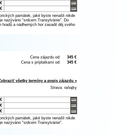
 €
 €
ických památek, jaké byste nenašli nikde
 je nazýváno "srdcem Transylvánie". Do
ch hradů a nádherných hor zasadil děj svého
Cena zájazdu od:
345 €
Cena s príplatkami od:
345 €
Zobraziť všetky termíny a popis zájazdu »
Strava: raňajky
 €
 €
 €
ických památek, jaké byste nenašli nikde
 je nazýváno "srdcem Transylvánie".