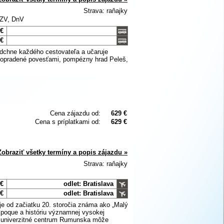
Strava: raňajky
 ZV, DnV
 €
 €
nadchne každého cestovateľa a učaruje
 opradené povesťami, pompézny hrad Peleš,
Cena zájazdu od:
629 €
Cena s príplatkami od:
629 €
Zobraziť všetky termíny a popis zájazdu »
Strava: raňajky
 €
odlet: Bratislava
 €
odlet: Bratislava
je od začiatku 20. storočia známa ako „Malý
Époque a históriu významnej vysokej
e a univerzitné centrum Rumunska môže