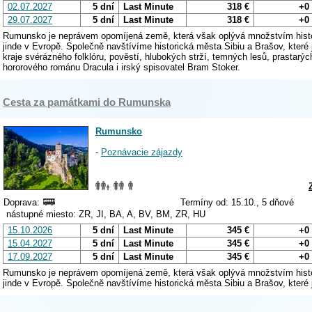
02.07.2027
5 dní
Last Minute
318 €
+0
29.07.2027
5 dní
Last Minute
318 €
+0
Rumunsko je neprávem opomíjená země, která však oplývá množstvím histor
jinde v Evropě. Společně navštívíme historická města Sibiu a Brašov, které
kraje svérázného folklóru, pověstí, hlubokých strží, temných lesů, prastarý
hororového románu Dracula i irský spisovatel Bram Stoker.
Cesta za památkami do Rumunska
Rumunsko
-
Poznávacie zájazdy
Doprava:
Termíny od: 15.10., 5 dňové
nástupné miesto: ZR, JI, BA, A, BV, BM, ZR, HU
15.10.2026
5 dní
Last Minute
345 €
+0
15.04.2027
5 dní
Last Minute
345 €
+0
17.09.2027
5 dní
Last Minute
345 €
+0
Rumunsko je neprávem opomíjená země, která však oplývá množstvím histor
jinde v Evropě. Společně navštívíme historická města Sibiu a Brašov, které