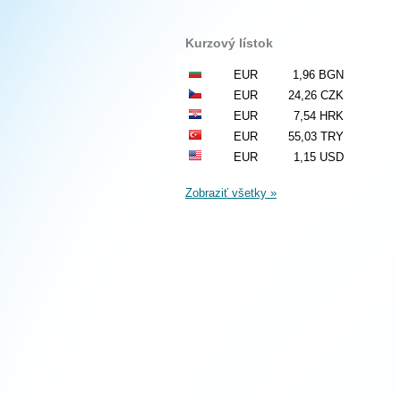
Kurzový lístok
EUR
1,96 BGN
EUR
24,26 CZK
EUR
7,54 HRK
EUR
55,03 TRY
EUR
1,15 USD
Zobraziť všetky »