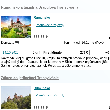
Rumunsko a tajuplná Draculova Transylvánia
Rumunsko
-
Poznávacie zájazdy
Doprava:
Termíny od: 14.10., 5 dňové
14.10.2026
5 dní
First Minute
259 €
+0
Navštívte krajinu grófa Draculu, krajinu tajomných hradov a príbehov, očaru
údajný rodný dom Draculu, Most klamárov v Sibiu, jeden z najúchvatnejšíc
Salinu Turdu, ohromujúci zámok Peleš .... a ešte omnoho viac.
Zájazd do jedinečnej Transylvánie
Rumunsko
-
Poznávacie zájazdy