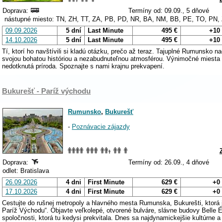
Doprava:
Termíny od: 09.09., 5 dňové
nástupné miesto: TN, ZH, TT, ZA, PB, PD, NR, BA, NM, BB, PE, TO, PN,
09.09.2026
5 dní
Last Minute
495 €
+10
14.10.2026
5 dní
Last Minute
495 €
+10
Tí, ktorí ho navštívili si kladú otázku, prečo až teraz. Tajuplné Rumunsko 
svojou bohatou históriou a nezabudnuteľnou atmosférou. Výnimočné miesta
nedotknutá príroda. Spoznajte s nami krajnu prekvapení.
Bukurešť - Paríž východu
Rumunsko
,
Bukurešť
-
Poznávacie zájazdy
Doprava:
Termíny od: 26.09., 4 dňové
odlet: Bratislava
26.09.2026
4 dni
First Minute
629 €
+0
17.10.2026
4 dni
First Minute
629 €
+0
Cestujte do rušnej metropoly a hlavného mesta Rumunska, Bukurešti, ktorá 
Paríž Východu“. Objavte veľkolepé, otvorené bulváre, slávne budovy Belle 
spoločnosti, ktorá tu kedysi prekvitala. Dnes sa najdynamickejšie kultúrn