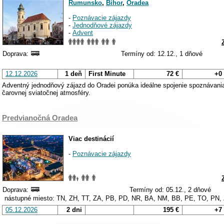
Rumunsko
,
Bihor
,
Oradea
-
Poznávacie zájazdy
-
Jednodňové zájazdy
-
Advent
Doprava:
Termíny od: 12.12., 1 dňové
12.12.2026
1 deň
First Minute
72 €
+0
Adventný jednodňový zájazd do Oradei ponúka ideálne spojenie spoznávania
čarovnej sviatočnej atmosféry.
Predvianočná Oradea
Viac destinácií
-
Poznávacie zájazdy
Doprava:
Termíny od: 05.12., 2 dňové
nástupné miesto: TN, ZH, TT, ZA, PB, PD, NR, BA, NM, BB, PE, TO, PN,
05.12.2026
2 dni
195 €
+7