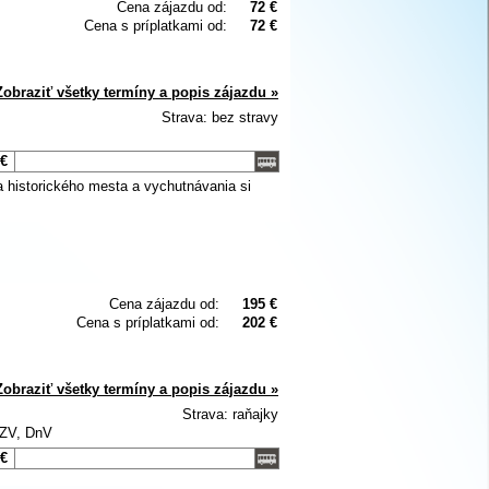
Cena zájazdu od:
72 €
Cena s príplatkami od:
72 €
Zobraziť všetky termíny a popis zájazdu »
Strava: bez stravy
 €
 historického mesta a vychutnávania si
Cena zájazdu od:
195 €
Cena s príplatkami od:
202 €
Zobraziť všetky termíny a popis zájazdu »
Strava: raňajky
 ZV, DnV
 €