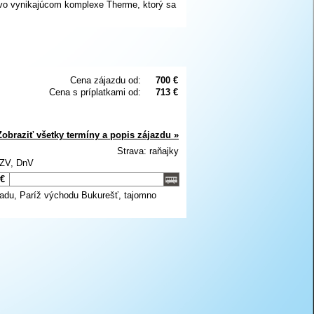
e vo vynikajúcom komplexe Therme, ktorý sa
Cena zájazdu od:
700 €
Cena s príplatkami od:
713 €
Zobraziť všetky termíny a popis zájazdu »
Strava: raňajky
 ZV, DnV
 €
hradu, Paríž východu Bukurešť, tajomno