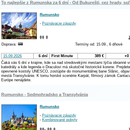
To najlepšie z Rumunska za 6 dní - Od Bukurešti, cez hrady, s
Rumunsko
-
Poznávacie zájazdy
Doprava:
Termíny od: 15.09., 6 dňové
15.09.2026
6 dní
First Minute
389 €
+0
Čaká vás 6 dní v krajine, kde sa nad stredovekými mestami týčia obranné 
katedrály a kde legenda o Draculovi má skutočné historické korene. Prejdet
opevnené kostoly UNESCO, zostúpite do monumentálnej bane Slănic, objavít
mestá Transylvánie. K tomu horské scenérie Karpát, filmový zámok Cantacuz
Európe nenájdete.
Rumunsko - Sedmohradsko a Transylvánia
Rumunsko
-
Poznávacie zájazdy
-
Kombinované pobyty