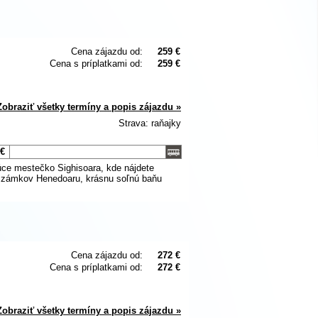
Cena zájazdu od:
259 €
Cena s príplatkami od:
259 €
Zobraziť všetky termíny a popis zájazdu »
Strava: raňajky
 €
júce mestečko Sighisoara, kde nájdete
h zámkov Henedoaru, krásnu soľnú baňu
Cena zájazdu od:
272 €
Cena s príplatkami od:
272 €
Zobraziť všetky termíny a popis zájazdu »