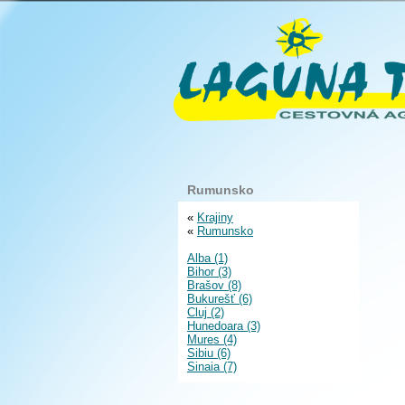
Rumunsko
«
Krajiny
«
Rumunsko
Alba (1)
Bihor (3)
Brašov (8)
Bukurešť (6)
Cluj (2)
Hunedoara (3)
Mures (4)
Sibiu (6)
Sinaia (7)