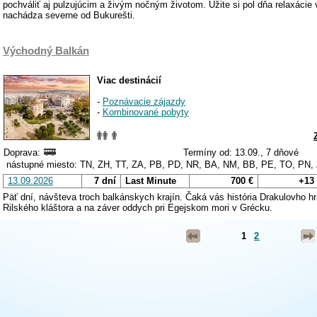
pochváliť aj pulzujúcim a živým nočným životom. Užite si pol dňa relaxáci
nachádza severne od Bukurešti.
Východný Balkán
Viac destinácií
-
Poznávacie zájazdy
-
Kombinované pobyty
Doprava:
Termíny od: 13.09., 7 dňové
nástupné miesto: TN, ZH, TT, ZA, PB, PD, NR, BA, NM, BB, PE, TO, PN,
13.09.2026
7 dní
Last Minute
700 €
+13
Päť dní, návšteva troch balkánskych krajín. Čaká vás história Drakulovho 
Rilského kláštora a na záver oddych pri Egejskom mori v Grécku.
1
2