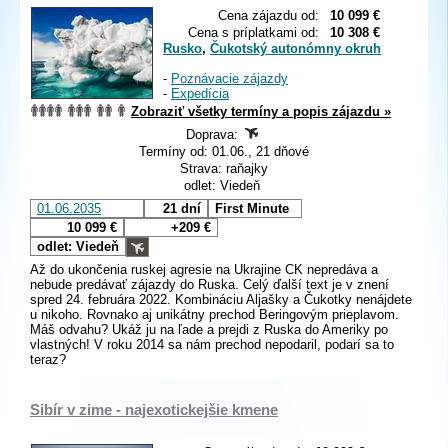
Cena zájazdu od:
10 099 €
Cena s príplatkami od:
10 308 €
Rusko
,
Čukotský autonómny okruh
-
Poznávacie zájazdy
-
Expedícia
Zobraziť všetky termíny a popis zájazdu »
Doprava:
Termíny od: 01.06., 21 dňové
Strava: raňajky
odlet: Viedeň
01.06.2035
21 dní
First Minute
10 099 €
+209 €
odlet: Viedeň
Až do ukončenia ruskej agresie na Ukrajine CK nepredáva a
nebude predávať zájazdy do Ruska. Celý ďalší text je v znení
spred 24. februára 2022. Kombináciu Aljašky a Čukotky nenájdete
u nikoho. Rovnako aj unikátny prechod Beringovým prieplavom.
Máš odvahu? Ukáž ju na ľade a prejdi z Ruska do Ameriky po
vlastných! V roku 2014 sa nám prechod nepodaril, podarí sa to
teraz?
Sibír v zime - najexotickejšie kmene