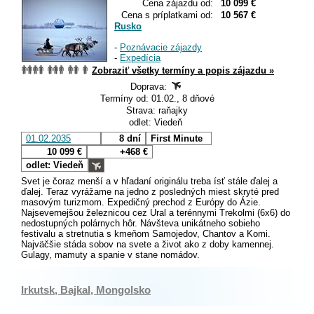
Cena zájazdu od:
10 099 €
Cena s príplatkami od:
10 567 €
Rusko
-
Poznávacie zájazdy
-
Expedícia
Zobraziť všetky termíny a popis zájazdu »
Doprava:
Termíny od: 01.02., 8 dňové
Strava: raňajky
odlet: Viedeň
01.02.2035
8 dní
First Minute
10 099 €
+468 €
odlet: Viedeň
Svet je čoraz menší a v hľadaní originálu treba ísť stále ďalej a
ďalej. Teraz vyrážame na jedno z posledných miest skryté pred
masovým turizmom. Expedičný prechod z Európy do Ázie.
Najsevernejšou železnicou cez Ural a terénnymi Trekolmi (6x6) do
nedostupných polárnych hôr. Návšteva unikátneho sobieho
festivalu a stretnutia s kmeňom Samojedov, Chantov a Komi.
Najväčšie stáda sobov na svete a život ako z doby kamennej.
Gulagy, mamuty a spanie v stane nomádov.
Irkutsk, Bajkal, Mongolsko