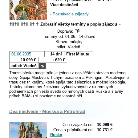
Viac destinácií
-
Poznávacie zájazdy
Zobraziť všetky termíny a popis zájazdu »
Doprava:
Termíny od: 01.06., 14 dňové
Strava: raňajky
odlet: Viedeň
01.06.2035
14 dní
First Minute
10 099 €
+620 €
odlet: Viedeň
Transsibírska magistrála je jednou z najväčších stavieb modernej
doby. Spája Moskvu s Tichým oceánom a Pekingom. Absolvujeme
trasu cez tri krajiny, ktoré spája táto železnica a možno ideológia.
Tisícky kilometrov železnice vybudovaných v extrémnych
podmienkach prinieslo svetlo do mnohých častí Ruska a slávny
príbeh BAM-u si pozrieme na vlastné oči.
Dva medvede - Moskva a Petrohrad
Cena zájazdu od:
10 099 €
Cena s príplatkami od:
10 731 €
Rusko