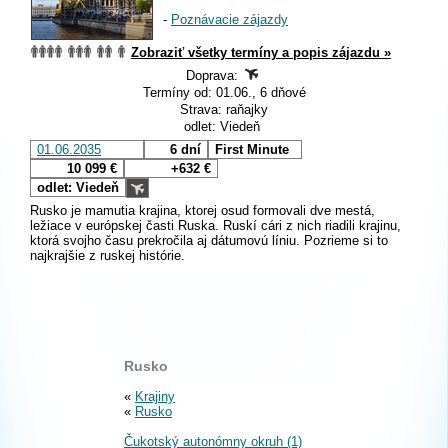
-
Poznávacie zájazdy
Zobraziť všetky termíny a popis zájazdu »
Doprava:
Termíny od: 01.06., 6 dňové
Strava: raňajky
odlet: Viedeň
01.06.2035
6 dní
First Minute
10 099 €
+632 €
odlet: Viedeň
Rusko je mamutia krajina, ktorej osud formovali dve mestá,
ležiace v európskej časti Ruska. Ruskí cári z nich riadili krajinu,
ktorá svojho času prekročila aj dátumovú líniu. Pozrieme si to
najkrajšie z ruskej histórie.
Rusko
«
Krajiny
«
Rusko
Čukotský autonómny okruh (1)