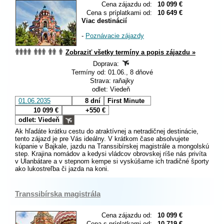
Cena zájazdu od:
10 099 €
Cena s príplatkami od:
10 649 €
Viac destinácií
-
Poznávacie zájazdy
Zobraziť všetky termíny a popis zájazdu »
Doprava:
Termíny od: 01.06., 8 dňové
Strava: raňajky
odlet: Viedeň
01.06.2035
8 dní
First Minute
10 099 €
+550 €
odlet: Viedeň
Ak hľadáte krátku cestu do atraktívnej a netradičnej destinácie,
tento zájazd je pre Vás ideálny. V krátkom čase absolvujete
kúpanie v Bajkale, jazdu na Transsibírskej magistrále a mongolskú
step. Krajina nomádov a kedysi vládcov obrovskej ríše nás privíta
v Ulanbátare a v stepnom kempe si vyskúšame ich tradičné športy
ako lukostreľba či jazda na koni.
Transsibírska magistrála
Cena zájazdu od:
10 099 €
Cena s príplatkami od:
10 719 €