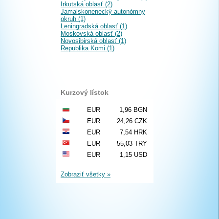
Irkutská oblasť (2)
Jamalskonenecký autonómny
okruh (1)
Leningradská oblasť (1)
Moskovská oblasť (2)
Novosibirská oblasť (1)
Republika Komi (1)
Kurzový lístok
EUR
1,96 BGN
EUR
24,26 CZK
EUR
7,54 HRK
EUR
55,03 TRY
EUR
1,15 USD
Zobraziť všetky »