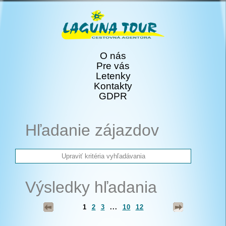
O nás
Pre vás
Letenky
Kontakty
GDPR
Hľadanie zájazdov
Výsledky hľadania
1
2
3
...
10
12