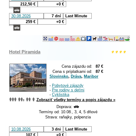
212,50 €
+0 €
30.08.2026
7 dní
Last Minute
259 €
+0 €
Hotel Piramida
Cena zájazdu od:
87 €
Cena s príplatkami od:
87 €
Slovinsko
,
Dráva
,
Maribor
-
Pobytové zájazdy
-
Pre rodiny s deťmi
-
Cyklistika
Zobraziť všetky termíny a popis zájazdu »
Doprava:
Termíny od: 10.08., 3, 4, 5 dňové
Strava: raňajky, polpenzia
10.08.2026
3 dni
Last Minute
107 €
+0 €