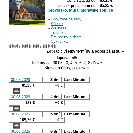
Cena zájazdu od:
85,25 €
Cena s príplatkami od:
85,25 €
Slovinsko
,
Mura
,
Moravske Toplice
-
Pobytové zájazdy
-
Kúpele
-
Wellness
-
Turistika
-
Pre rodiny s deťmi
-
Cyklistika
Zobraziť všetky termíny a popis zájazdu »
Doprava:
Termíny od: 30.08., 3, 4, 5, 6, 7, 8 dňové
Strava: raňajky, polpenzia
30.08.2026
3 dni
Last Minute
85,25 €
+0 €
30.08.2026
4 dni
Last Minute
127 €
+0 €
30.08.2026
5 dní
Last Minute
169,75 €
+0 €
30.08.2026
6 dní
Last Minute