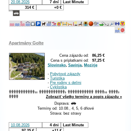
20.08.2026
7 dní
Last Minute
314 €
+0 €
Apartmány Golte
Cena zájazdu od:
86,25 €
Cena s príplatkami od:
97,25 €
Slovinsko
,
Savinja
,
Mozirje
-
Pobytové zájazdy
-
Turistika
-
Pre rodiny s deťmi
-
Cyklistika
Zobraziť všetky termíny a popis zájazdu »
Doprava:
Termíny od: 10.08., 4, 5, 6 dňové
Strava: bez stravy
10.08.2026
4 dni
Last Minute
97,25 €
+11 €