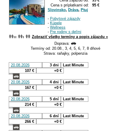
Cena zájazdu od:
95 €
Cena s príplatkami od:
95 €
Slovinsko
,
Dráva
,
Ptuj
-
Pobytové zájazdy
-
Kúpele
-
Wellness
-
Pre rodiny s deťmi
Zobraziť všetky termíny a popis zájazdu »
Doprava:
Termíny od: 20.08., 3, 4, 5, 6, 7, 8 dňové
Strava: raňajky, polpenzia
20.08.2026
3 dni
Last Minute
107 €
+0 €
20.08.2026
4 dni
Last Minute
167 €
+0 €
20.08.2026
5 dní
Last Minute
214 €
+0 €
20.08.2026
6 dní
Last Minute
266 €
+0 €