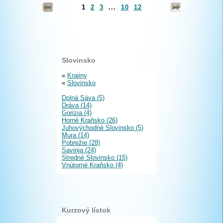
1
2
3
...
10
12
Slovinsko
«
Krajiny
«
Slovinsko
Dolná Sáva (5)
Dráva (14)
Gorizia (4)
Horné Kraňsko (26)
Juhovýchodné Slovinsko (5)
Mura (14)
Pobrežie (28)
Savinja (24)
Stredné Slovinsko (15)
Vnútorné Kraňsko (4)
Kurzový lístok