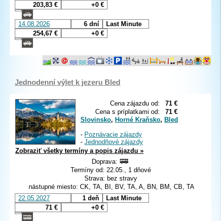
203,83 €
+0 €
14.08.2026
6 dní
Last Minute
254,67 €
+0 €
Jednodenní výlet k jezeru Bled
Cena zájazdu od:
71 €
Cena s príplatkami od:
71 €
Slovinsko
,
Horné Kraňsko
,
Bled
-
Poznávacie zájazdy
-
Jednodňové zájazdy
Zobraziť všetky termíny a popis zájazdu »
Doprava:
Termíny od: 22.05., 1 dňové
Strava: bez stravy
nástupné miesto: CK, TA, BI, BV, TA, A, BN, BM, CB, TA
22.05.2027
1 deň
Last Minute
71 €
+0 €