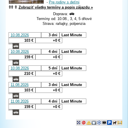
-
Pre rodiny s deťmi
Zobraziť všetky termíny a popis zájazdu »
Doprava:
Termíny od: 10.08., 3, 4, 5 dňové
Strava: raňajky, polpenzia
10.08.2026
3 dni
Last Minute
103 €
+0 €
10.08.2026
4 dni
Last Minute
159 €
+0 €
10.08.2026
5 dní
Last Minute
210 €
+0 €
11.08.2026
3 dni
Last Minute
103 €
+0 €
11.08.2026
4 dni
Last Minute
159 €
+0 €