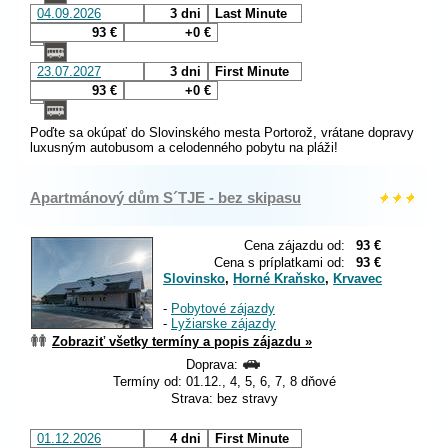
04.09.2026
3 dni
Last Minute
93 €
+0 €
23.07.2027
3 dni
First Minute
93 €
+0 €
Poďte sa okúpať do Slovinského mesta Portorož, vrátane dopravy
luxusným autobusom a celodenného pobytu na pláži!
Apartmánový dům S´TJE - bez skipasu
Cena zájazdu od:
93 €
Cena s príplatkami od:
93 €
Slovinsko
,
Horné Kraňsko
,
Krvavec
-
Pobytové zájazdy
-
Lyžiarske zájazdy
Zobraziť všetky termíny a popis zájazdu »
Doprava:
Termíny od: 01.12., 4, 5, 6, 7, 8 dňové
Strava: bez stravy
01.12.2026
4 dni
First Minute