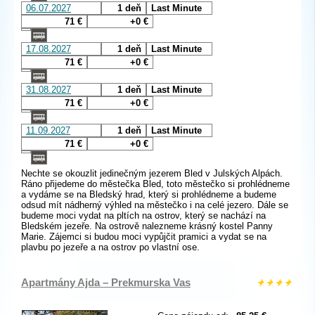
06.07.2027
1 deň
Last Minute
71 €
+0 €
17.08.2027
1 deň
Last Minute
71 €
+0 €
31.08.2027
1 deň
Last Minute
71 €
+0 €
11.09.2027
1 deň
Last Minute
71 €
+0 €
Nechte se okouzlit jedinečným jezerem Bled v Julských Alpách.
Ráno přijedeme do městečka Bled, toto městečko si prohlédneme
a vydáme se na Bledský hrad, který si prohlédneme a budeme
odsud mít nádherný výhled na městečko i na celé jezero. Dále se
budeme moci vydat na pltích na ostrov, který se nachází na
Bledském jezeře. Na ostrově nalezneme krásný kostel Panny
Marie. Zájemci si budou moci vypůjčit pramici a vydat se na
plavbu po jezeře a na ostrov po vlastní ose.
Apartmány Ajda – Prekmurska Vas