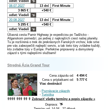
odlet: Viedeň
08.07.2027
13 dní
First Minute
3 865 €
+540 €
odlet: Viedeň
20.08.2027
13 dní
First Minute
5 295 €
+540 €
odlet: Viedeň
Úžasná cesta Pamir Highway je expedíciou po Tadžicko -
Afganskom pomedzí, po jednej z najkrajších ciest našej planéty.
Tu je rozšírená o trek do prekrásnych Fanských vrchov, kde sme
pre vás zabezpečili najlepší servis, a tak tieto túry zvládne každý,
kto zvládne túry v Európe. Perfektne pripravený a domyslený
zájazd s tými najlepšími službami!
Stredná Ázia Grand Tour
Cena zájazdu od:
4 494 €
Cena s príplatkami od:
5 777 €
Viac destinácií
-
Poznávacie zájazdy
-
Turistika
Zobraziť všetky termíny a popis zájazdu »
Doprava:
Termíny od: 14.04., 27 dňové