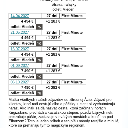
Strava: raňajky
odlet: Viedeň
14.04.2027
27 dní
First Minute
4 494 €
+1 283 €
odlet: Viedeň
21.05.2027
27 dní
First Minute
4 494 €
+1 283 €
odlet: Viedeň
16.07.2027
27 dní
First Minute
4 494 €
+1 283 €
odlet: Viedeň
01.09.2027
27 dní
First Minute
7 490 €
+1 283 €
odlet: Viedeň
06.10.2027
27 dní
First Minute
7 490 €
+1 283 €
odlet: Viedeň
Matka všetkých našich zájazdov do Strednej Ázie. Zájazd pre
klientov, ktorí radi cestujú dlho a pôžitky z ciest si vychutnávajú
naraz. Ako inak sa dá nazvať cesta, ktorá začína v horách
Kirgizstanu, prechádza kazašskou stepou, pozdĺž bájnych riek,
prekračuje púšte, zastavuje v svätých mestách a končí sa pod
Elborzom? Toto je jeden príbeh a ten píšu národy terajšie a minulé,
ktoré sa preháňajú týmto magickým regiónom.