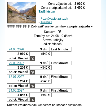
Cena zájazdu od:
2 910 €
Cena s príplatkami od:
3 450 €
Tadžikistan
-
Poznávacie zájazdy
-
Turistika
Zobraziť všetky termíny a popis zájazdu »
Doprava:
Termíny od: 24.08., 9 dňové
Strava: raňajky
odlet: Viedeň
24.08.2026
9 dní
Last Minute
2 910 €
+540 €
odlet: Viedeň
29.06.2027
9 dní
First Minute
3 204 €
+540 €
odlet: Viedeň
12.07.2027
9 dní
First Minute
3 204 €
+540 €
odlet: Viedeň
24.08.2027
9 dní
First Minute
4 855 €
+540 €
odlet: Viedeň
Krížom Wakhanskym koridorom po stopách Alexandra