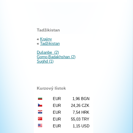
Tadžikistan
«
Krajiny
«
Tadžikistan
Dušanbe (2)
Gorno-Badakhshan (2)
Sughd (1)
Kurzový lístok
EUR
1,96 BGN
EUR
24,26 CZK
EUR
7,54 HRK
EUR
55,03 TRY
EUR
1,15 USD