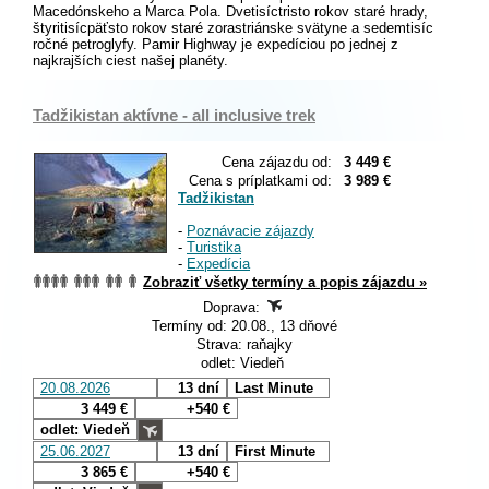
Macedónskeho a Marca Pola. Dvetisíctristo rokov staré hrady,
štyritisícpäťsto rokov staré zorastriánske svätyne a sedemtisíc
ročné petroglyfy. Pamir Highway je expedíciou po jednej z
najkrajších ciest našej planéty.
Tadžikistan aktívne - all inclusive trek
Cena zájazdu od:
3 449 €
Cena s príplatkami od:
3 989 €
Tadžikistan
-
Poznávacie zájazdy
-
Turistika
-
Expedícia
Zobraziť všetky termíny a popis zájazdu »
Doprava:
Termíny od: 20.08., 13 dňové
Strava: raňajky
odlet: Viedeň
20.08.2026
13 dní
Last Minute
3 449 €
+540 €
odlet: Viedeň
25.06.2027
13 dní
First Minute
3 865 €
+540 €