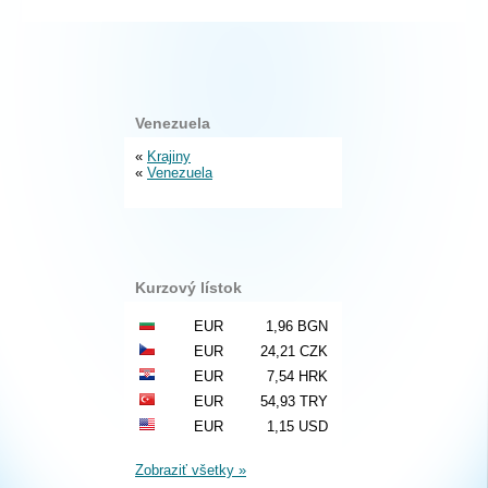
Venezuela
«
Krajiny
«
Venezuela
Kurzový lístok
EUR
1,96 BGN
EUR
24,21 CZK
EUR
7,54 HRK
EUR
54,93 TRY
EUR
1,15 USD
Zobraziť všetky »