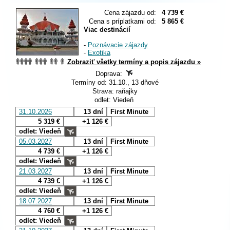
Cena zájazdu od:
4 739 €
Cena s príplatkami od:
5 865 €
Viac destinácií
-
Poznávacie zájazdy
-
Exotika
Zobraziť všetky termíny a popis zájazdu »
Doprava:
Termíny od: 31.10., 13 dňové
Strava: raňajky
odlet: Viedeň
31.10.2026
13 dní
First Minute
5 319 €
+1 126 €
odlet: Viedeň
05.03.2027
13 dní
First Minute
4 739 €
+1 126 €
odlet: Viedeň
21.03.2027
13 dní
First Minute
4 739 €
+1 126 €
odlet: Viedeň
18.07.2027
13 dní
First Minute
4 760 €
+1 126 €
odlet: Viedeň