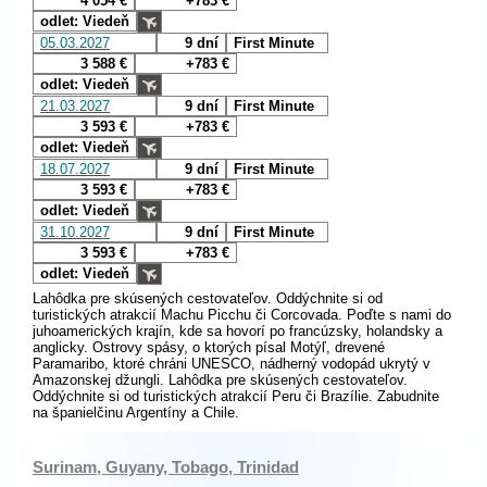
4 054 €
+783 €
odlet: Viedeň
05.03.2027
9 dní
First Minute
3 588 €
+783 €
odlet: Viedeň
21.03.2027
9 dní
First Minute
3 593 €
+783 €
odlet: Viedeň
18.07.2027
9 dní
First Minute
3 593 €
+783 €
odlet: Viedeň
31.10.2027
9 dní
First Minute
3 593 €
+783 €
odlet: Viedeň
Lahôdka pre skúsených cestovateľov. Oddýchnite si od
turistických atrakcií Machu Picchu či Corcovada. Poďte s nami do
juhoamerických krajín, kde sa hovorí po francúzsky, holandsky a
anglicky. Ostrovy spásy, o ktorých písal Motýľ, drevené
Paramaribo, ktoré chráni UNESCO, nádherný vodopád ukrytý v
Amazonskej džungli. Lahôdka pre skúsených cestovateľov.
Oddýchnite si od turistických atrakcií Peru či Brazílie. Zabudnite
na španielčinu Argentíny a Chile.
Surinam, Guyany, Tobago, Trinidad