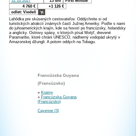
31.10.2027
13 dní
First Minute
4 760 €
+1 126 €
odlet: Viedeň
Lahôdka pre skúsených cestovateľov. Oddýchnite si od
turistických atrakcií známych častí Južnej Ameriky. Poďte s nami
do juhoamerických krajín, kde sa hovorí po francúzsky, holandsky
a anglicky. Ostrovy spásy, o ktorých písal Motýľ, drevené
Paramaribo, ktoré chráni UNESCO, nádherný vodopád ukrytý v
Amazonskej džungli. A potom oddych na Tobagu.
Francúzska Guyana
(Francúzsko)
«
Krajiny
«
Francúzska Guyana
(Francúzsko)
Cayenne (3)