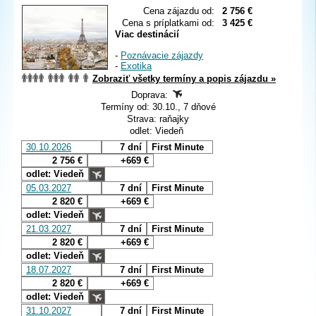
Cena zájazdu od:
2 756 €
Cena s príplatkami od:
3 425 €
Viac destinácií
-
Poznávacie zájazdy
-
Exotika
Zobraziť všetky termíny a popis zájazdu »
Doprava:
Termíny od: 30.10., 7 dňové
Strava: raňajky
odlet: Viedeň
30.10.2026
7 dní
First Minute
2 756 €
+669 €
odlet: Viedeň
05.03.2027
7 dní
First Minute
2 820 €
+669 €
odlet: Viedeň
21.03.2027
7 dní
First Minute
2 820 €
+669 €
odlet: Viedeň
18.07.2027
7 dní
First Minute
2 820 €
+669 €
odlet: Viedeň
31.10.2027
7 dní
First Minute