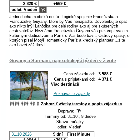
2 820 €
+669 €
odlet: Viedeň
Jednoduchá exotická cesta. Logické spojenie Francúzska a
Francúzskej Guyany, ktoré by Vás nenapadlo. Dovolenkujte opäť
ako nikto iný! Lahôdka pre celé rodiny ako aj pre skúsených
cestovateľov. Neznáma Francúzska Guyana vás prekvapí svojim
kultúrnym dedičstvom a Paríž s Vás bude baviť. Ostrovy spásy, o
ktorých písal Motýľ, romantický Paríž a kreolský planteur ...žite
ako Lovci zážitkov!
Guyany a Surinam, najexotickejší týždeň v živote
Cena zájazdu od:
3 588 €
Cena s príplatkami od:
4 371 €
Viac destinácií
-
Poznávacie zájazdy
Zobraziť všetky termíny a popis zájazdu »
Doprava:
Termíny od: 31.10., 9 dňové
Strava: raňajky
odlet: Viedeň
31.10.2026
9 dní
First Minute