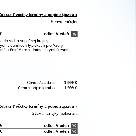
Zobraziť všetky termíny a popis zájazdu »
Strava: raňajky
 €
odlet: Viedeň
ie do srdca sopečnej krajiny
ych skleníkoch typických pre Azory.
ejšiu časť Azor s dramatickými útesmi,
Cena zájazdu od:
1 999 €
Cena s príplatkami od:
1 999 €
Zobraziť všetky termíny a popis zájazdu »
Strava: raňajky, polpenzia
 €
odlet: Viedeň
 €
odlet: Viedeň