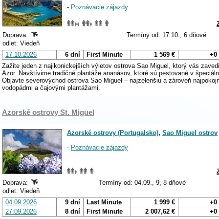
-
Poznávacie zájazdy
Doprava:
Termíny od: 17.10., 6 dňové
odlet: Viedeň
17.10.2026
6 dní
First Minute
1 569 €
+0
Zažite jeden z najikonickejších výletov ostrova Sao Miguel, ktorý vás zaved
Azor. Navštívime tradičné plantáže ananásov, ktoré sú pestované v špeciáln
Objavte severovýchod ostrova Sao Miguel – najzelenšiu a zároveň najpokojn
vodopádmi a čajovými plantážami.
Azorské ostrovy St. Miguel
Azorské ostrovy (Portugalsko)
,
Sao Miguel ostrov
-
Poznávacie zájazdy
Doprava:
Termíny od: 04.09., 9, 8 dňové
odlet: Viedeň
04.09.2026
9 dní
Last Minute
1 999 €
+0
27.09.2026
8 dní
First Minute
2 007,62 €
+0