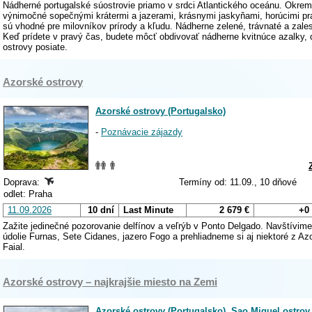
Nádherné portugalské súostrovie priamo v srdci Atlantického oceánu. Okre
výnimočné sopečnými krátermi a jazerami, krásnymi jaskyňami, horúcimi 
sú vhodné pre milovníkov prírody a kľudu. Nádherne zelené, trávnaté a zal
Keď prídete v pravý čas, budete môcť obdivovať nádherne kvitnúce azalky, di
ostrovy posiate.
Azorské ostrovy
Azorské ostrovy (Portugalsko)
-
Poznávacie zájazdy
Doprava:
Termíny od: 11.09., 10 dňové
odlet: Praha
11.09.2026
10 dní
Last Minute
2 679 €
+0
Zažite jedinečné pozorovanie delfínov a veľrýb v Ponto Delgado. Navštívim
údolie Furnas, Sete Cidanes, jazero Fogo a prehliadneme si aj niektoré z Azo
Faial.
Azorské ostrovy – najkrajšie miesto na Zemi
Azorské ostrovy (Portugalsko)
,
Sao Miguel ostrov