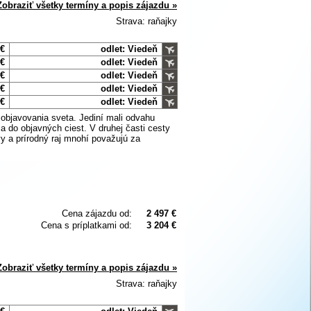
Zobraziť všetky termíny a popis zájazdu »
Strava: raňajky
 €
odlet: Viedeň
 €
odlet: Viedeň
 €
odlet: Viedeň
 €
odlet: Viedeň
 €
odlet: Viedeň
u objavovania sveta. Jediní mali odvahu
a do objavných ciest. V druhej časti cesty
y a prírodný raj mnohí považujú za
Cena zájazdu od:
2 497 €
Cena s príplatkami od:
3 204 €
Zobraziť všetky termíny a popis zájazdu »
Strava: raňajky