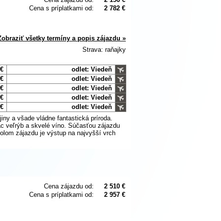
Cena s príplatkami od:
2 782 €
Zobraziť všetky termíny a popis zájazdu »
Strava: raňajky
 €
odlet: Viedeň
 €
odlet: Viedeň
 €
odlet: Viedeň
 €
odlet: Viedeň
 €
odlet: Viedeň
ny a všade vládne fantastická príroda.
ac veľrýb a skvelé víno. Súčasťou zájazdu
holom zájazdu je výstup na najvyšší vrch
Cena zájazdu od:
2 510 €
Cena s príplatkami od:
2 957 €