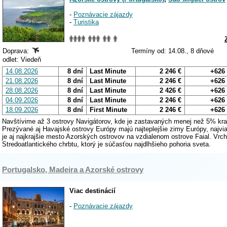
-
Poznávacie zájazdy
-
Turistika
Doprava:
Termíny od: 14.08., 8 dňové
odlet: Viedeň
14.08.2026
8 dní
Last Minute
2 246 €
+626
21.08.2026
8 dní
Last Minute
2 246 €
+626
28.08.2026
8 dní
Last Minute
2 426 €
+626
04.09.2026
8 dní
Last Minute
2 246 €
+626
18.09.2026
8 dní
First Minute
2 246 €
+626
Navštívime až 3 ostrovy Navigátorov, kde je zastavaných menej než 5% kraji
Prezývané aj Havajské ostrovy Európy majú najteplejšie zimy Európy, najvi
je aj najkrajšie mesto Azorských ostrovov na vzdialenom ostrove Faial. Vrc
Stredoatlantického chrbtu, ktorý je súčasťou najdlhšieho pohoria sveta.
Portugalsko, Madeira a Azorské ostrovy
Viac destinácií
-
Poznávacie zájazdy