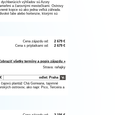
m dychberúcich výhľadov sú Azory
prameňmi a čarovnými mestečkami. Ostrovy
esnené kopce sú ako jedna veľká záhrada.
voké ľalie alebo hortenzie, ktorými sú
Cena zájazdu od:
2 679 €
Cena s príplatkami od:
2 679 €
Zobraziť všetky termíny a popis zájazdu »
Strava: raňajky
 €
odlet: Praha
e čajovú plantáž Chá Gorreana, tajomné
rských ostrovov, ako napr. Pico, Terceira a
Cena zájazdu od:
2 156 €