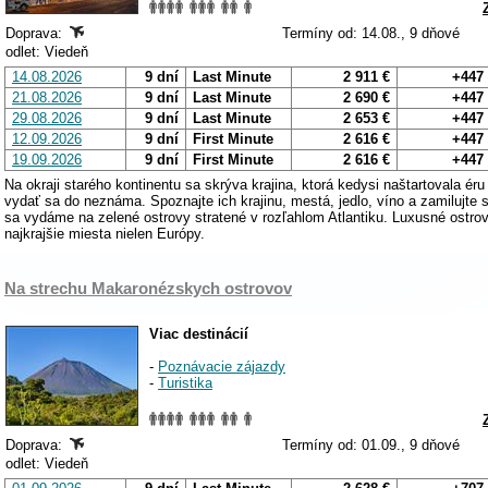
Doprava:
Termíny od: 14.08., 9 dňové
odlet: Viedeň
14.08.2026
9 dní
Last Minute
2 911 €
+447
21.08.2026
9 dní
Last Minute
2 690 €
+447
29.08.2026
9 dní
Last Minute
2 653 €
+447
12.09.2026
9 dní
First Minute
2 616 €
+447
19.09.2026
9 dní
First Minute
2 616 €
+447
Na okraji starého kontinentu sa skrýva krajina, ktorá kedysi naštartovala ér
vydať sa do neznáma. Spoznajte ich krajinu, mestá, jedlo, víno a zamilujte s
sa vydáme na zelené ostrovy stratené v rozľahlom Atlantiku. Luxusné ostrov
najkrajšie miesta nielen Európy.
Na strechu Makaronézskych ostrovov
Viac destinácií
-
Poznávacie zájazdy
-
Turistika
Doprava:
Termíny od: 01.09., 9 dňové
odlet: Viedeň