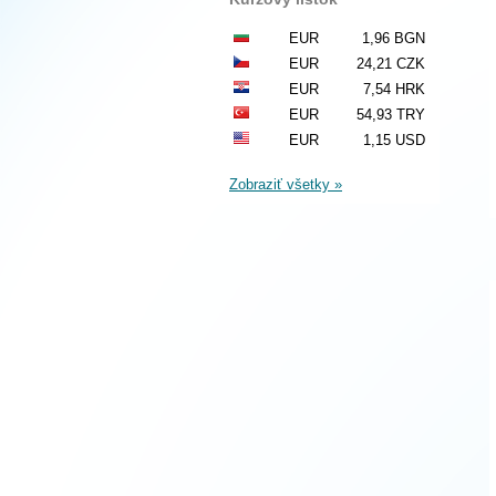
EUR
1,96 BGN
EUR
24,21 CZK
EUR
7,54 HRK
EUR
54,93 TRY
EUR
1,15 USD
Zobraziť všetky »