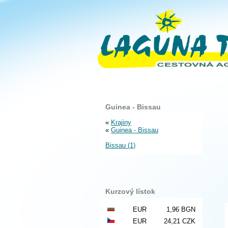
Guinea - Bissau
«
Krajiny
«
Guinea - Bissau
Bissau (1)
Kurzový lístok
EUR
1,96 BGN
EUR
24,21 CZK