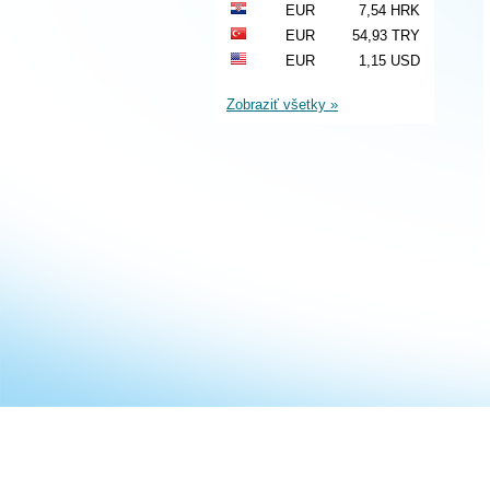
EUR
7,54 HRK
EUR
54,93 TRY
EUR
1,15 USD
Zobraziť všetky »