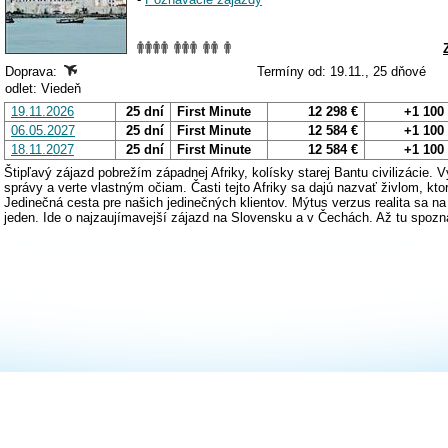
Doprava:
Termíny od: 19.11., 25 dňové
odlet: Viedeň
19.11.2026
25 dní
First Minute
12 298 €
+1 100
06.05.2027
25 dní
First Minute
12 584 €
+1 100
18.11.2027
25 dní
First Minute
12 584 €
+1 100
Štipľavý zájazd pobrežím západnej Afriky, kolísky starej Bantu civilizácie. V
správy a verte vlastným očiam. Časti tejto Afriky sa dajú nazvať živlom, kto
Jedinečná cesta pre našich jedinečných klientov. Mýtus verzus realita sa na t
jeden. Ide o najzaujímavejší zájazd na Slovensku a v Čechách. Až tu spozn