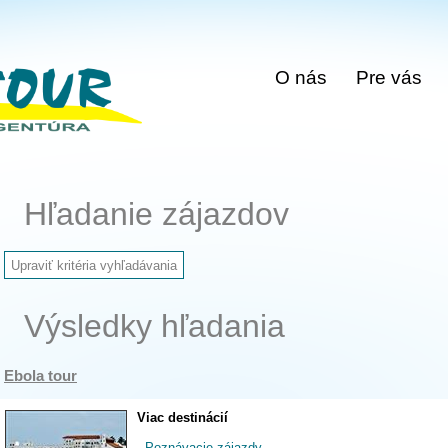
O nás
Pre vás
Hľadanie zájazdov
Výsledky hľadania
Ebola tour
Viac destinácií
-
Poznávacie zájazdy