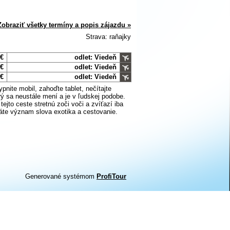
Zobraziť všetky termíny a popis zájazdu »
Strava: raňajky
 €
odlet: Viedeň
 €
odlet: Viedeň
 €
odlet: Viedeň
ypnite mobil, zahoďte tablet, nečítajte
rý sa neustále mení a je v ľudskej podobe.
ejto ceste stretnú zoči voči a zvíťazí iba
áte význam slova exotika a cestovanie.
Generované systémom
ProfiTour