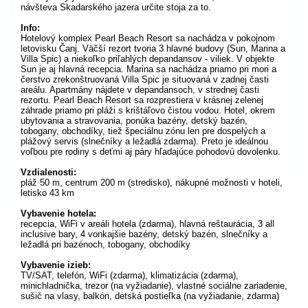
návšteva Skadarského jazera určite stoja za to.
Info:
Hotelový komplex Pearl Beach Resort sa nachádza v pokojnom
letovisku Čanj. Väčší rezort tvoria 3 hlavné budovy (Sun, Marina a
Villa Spic) a niekoľko priľahlých depandansov - viliek. V objekte
Sun je aj hlavná recepcia. Marina sa nachádza priamo pri mori a
čerstvo zrekonštruovaná Villa Spic je situovaná v zadnej časti
areálu. Apartmány nájdete v depandansoch, v strednej časti
rezortu. Pearl Beach Resort sa rozprestiera v krásnej zelenej
záhrade priamo pri pláži s krištáľovo čistou vodou. Hotel, okrem
ubytovania a stravovania, ponúka bazény, detský bazén,
tobogany, obchodíky, tiež špeciálnu zónu len pre dospelých a
plážový servis (slnečníky a ležadlá zdarma). Preto je ideálnou
voľbou pre rodiny s deťmi aj páry hľadajúce pohodovú dovolenku.
Vzdialenosti:
pláž 50 m, centrum 200 m (stredisko), nákupné možnosti v hoteli,
letisko 43 km
Vybavenie hotela:
recepcia, WiFi v areáli hotela (zdarma), hlavná reštaurácia, 3 all
inclusive bary, 4 vonkajšie bazény, detský bazén, slnečníky a
ležadlá pri bazénoch, tobogany, obchodíky
Vybavenie izieb:
TV/SAT, telefón, WiFi (zdarma), klimatizácia (zdarma),
minichladnička, trezor (na vyžiadanie), vlastné sociálne zariadenie,
sušič na vlasy, balkón, detská postieľka (na vyžiadanie, zdarma)