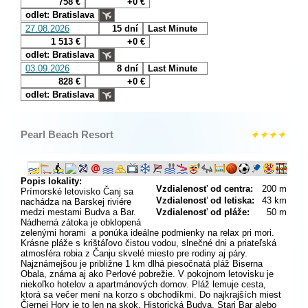
758 €
+0 €
odlet: Bratislava
27.08.2026
15 dní
Last Minute
1 513 €
+0 €
odlet: Bratislava
03.09.2026
8 dní
Last Minute
828 €
+0 €
odlet: Bratislava
Pearl Beach Resort
Popis lokality:
Vzdialenosť od centra:
200 m
Prímorské letovisko Čanj sa
Vzdialenosť od letiska:
43 km
nachádza na Barskej riviére
medzi mestami Budva a Bar.
Vzdialenosť od pláže:
50 m
Nádherná zátoka je obklopená
zelenými horami a ponúka ideálne podmienky na relax pri mori.
Krásne pláže s krištáľovo čistou vodou, slnečné dni a priateľská
atmosféra robia z Čanju skvelé miesto pre rodiny aj páry.
Najznámejšou je približne 1 km dlhá piesočnatá pláž Biserna
Obala, známa aj ako Perlové pobrežie. V pokojnom letovisku je
niekoľko hotelov a apartmánových domov. Pláž lemuje cesta,
ktorá sa večer mení na korzo s obchodíkmi. Do najkrajších miest
Čiernej Hory je to len na skok. Historická Budva, Stari Bar alebo