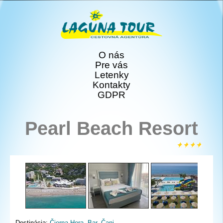
O nás
Pre vás
Letenky
Kontakty
GDPR
Pearl Beach Resort
Destinácia:
Čierna Hora
,
Bar
,
Čanj