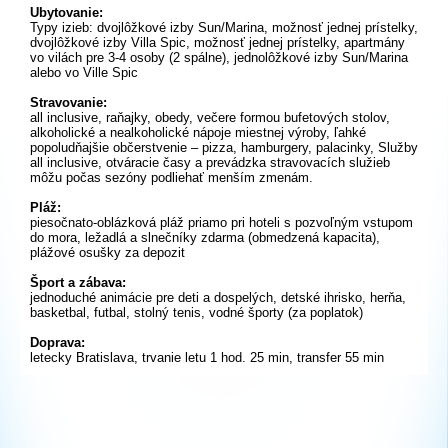
Ubytovanie:
Typy izieb: dvojlôžkové izby Sun/Marina, možnosť jednej prístelky,
dvojlôžkové izby Villa Spic, možnosť jednej prístelky, apartmány
vo vilách pre 3-4 osoby (2 spálne), jednolôžkové izby Sun/Marina
alebo vo Ville Spic
Stravovanie:
all inclusive, raňajky, obedy, večere formou bufetových stolov,
alkoholické a nealkoholické nápoje miestnej výroby, ľahké
popoludňajšie občerstvenie – pizza, hamburgery, palacinky, Služby
all inclusive, otváracie časy a prevádzka stravovacích služieb
môžu počas sezóny podliehať menším zmenám.
Pláž:
piesočnato-oblázková pláž priamo pri hoteli s pozvoľným vstupom
do mora, ležadlá a slnečníky zdarma (obmedzená kapacita),
plážové osušky za depozit
Šport a zábava:
jednoduché animácie pre deti a dospelých, detské ihrisko, herňa,
basketbal, futbal, stolný tenis, vodné športy (za poplatok)
Doprava:
letecky Bratislava, trvanie letu 1 hod. 25 min, transfer 55 min