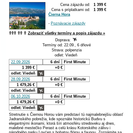
Cena zájazdu od:
1 399 €
Cena s príplatkami od:
1 399 €
Čierna Hora
-
Poznávacie zájazdy
Zobraziť všetky termíny a popis zájazdu »
Doprava:
Termíny od: 22.09., 6 dňové
Strava: polpenzia
odlet: Viedeň
22.09.2026
6 dní
First Minute
1 399 €
+0 €
odlet: Viedeň
28.09.2026
6 dní
First Minute
1 479,26 €
+0 €
odlet: Viedeň
06.10.2026
6 dní
First Minute
1 479,26 €
+0 €
odlet: Viedeň
Stretnutie s Čiernou Horou vám predstaví tú najmalebnejšiu oblasť
Jadranského pobrežia, kde spoznáte historickú Budvu s
elegantnými ikonami, ktorá šíri atmosféru stredoveku aj dnes,
malebné mestečko Perast a celú krásu Kotorského zálivu i
národného parku Lovćen s bohatou flórou a faunou. Zoznámite sa