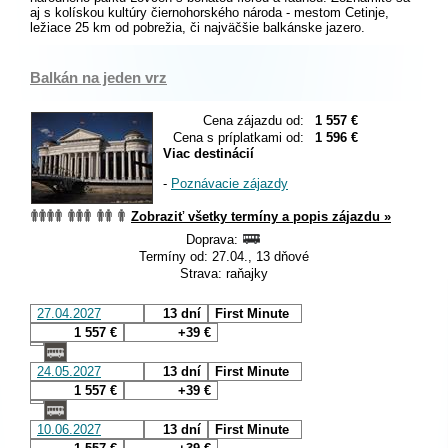
aj s kolískou kultúry čiernohorského národa - mestom Cetinje,
ležiace 25 km od pobrežia, či najväčšie balkánske jazero.
Balkán na jeden vrz
Cena zájazdu od:
1 557 €
Cena s príplatkami od:
1 596 €
Viac destinácií
-
Poznávacie zájazdy
Zobraziť všetky termíny a popis zájazdu »
Doprava:
Termíny od: 27.04., 13 dňové
Strava: raňajky
27.04.2027
13 dní
First Minute
1 557 €
+39 €
24.05.2027
13 dní
First Minute
1 557 €
+39 €
10.06.2027
13 dní
First Minute