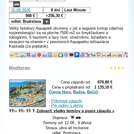
26.08.2026
8 dní
Last Minute
988 €
+256,30 €
odlet: Bratislava
Veľký hotelový Aquapark otvorený v júli a auguste (vstup zdarma)
rozprestierajúci sa na ploche 7500 m2 so šmykľavkami a
tobogánmi, 6 bazénmi a lazy river, slnečníkmi, ležadlami a
terasami na slnenie • v priestoroch Aquaparku reštaurácia
Kaskada (za poplatok).
Mediteran
Cena zájazdu od:
878,80 €
Cena s príplatkami od:
1 135,10 €
Čierna Hora
,
Budva
,
Bečiči
-
Pobytové zájazdy
-
Pre rodiny s deťmi
Zobraziť všetky termíny a popis zájazdu »
Doprava:
Termíny od: 12.08., 8 dňové
Strava: ultra all Inclusive
odlet: Bratislava