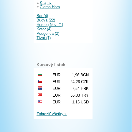
«
Krajiny
«
Čierna Hora
Bar (4)
Budva (22)
Herceg Novi (1)
Kotor (4)
Podgorica (2)
Tivat (1)
Kurzový lístok
EUR
1,96 BGN
EUR
24,26 CZK
EUR
7,54 HRK
EUR
55,03 TRY
EUR
1,15 USD
Zobraziť všetky »