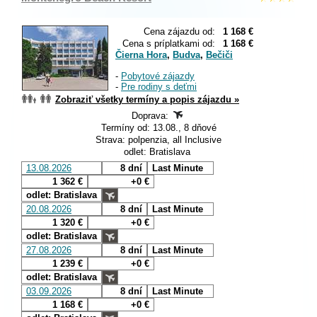
Cena zájazdu od:
1 168 €
Cena s príplatkami od:
1 168 €
Čierna Hora
,
Budva
,
Bečiči
-
Pobytové zájazdy
-
Pre rodiny s deťmi
Zobraziť všetky termíny a popis zájazdu »
Doprava:
Termíny od: 13.08., 8 dňové
Strava: polpenzia, all Inclusive
odlet: Bratislava
13.08.2026
8 dní
Last Minute
1 362 €
+0 €
odlet: Bratislava
20.08.2026
8 dní
Last Minute
1 320 €
+0 €
odlet: Bratislava
27.08.2026
8 dní
Last Minute
1 239 €
+0 €
odlet: Bratislava
03.09.2026
8 dní
Last Minute
1 168 €
+0 €