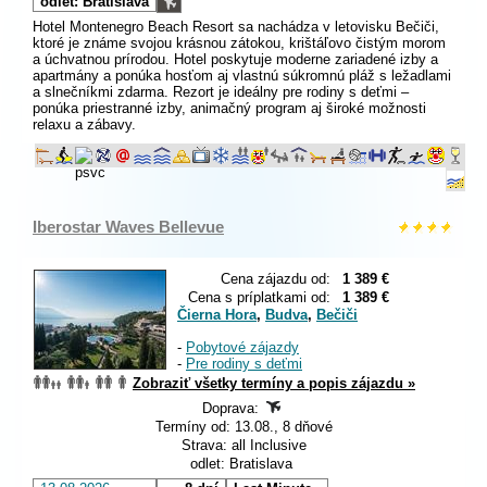
odlet: Bratislava
Hotel Montenegro Beach Resort sa nachádza v letovisku Bečiči,
ktoré je známe svojou krásnou zátokou, krištáľovo čistým morom
a úchvatnou prírodou. Hotel poskytuje moderne zariadené izby a
apartmány a ponúka hosťom aj vlastnú súkromnú pláž s ležadlami
a slnečníkmi zdarma. Rezort je ideálny pre rodiny s deťmi –
ponúka priestranné izby, animačný program aj široké možnosti
relaxu a zábavy.
Iberostar Waves Bellevue
Cena zájazdu od:
1 389 €
Cena s príplatkami od:
1 389 €
Čierna Hora
,
Budva
,
Bečiči
-
Pobytové zájazdy
-
Pre rodiny s deťmi
Zobraziť všetky termíny a popis zájazdu »
Doprava:
Termíny od: 13.08., 8 dňové
Strava: all Inclusive
odlet: Bratislava