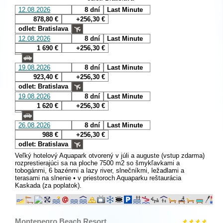
12.08.2026
8 dní
Last Minute
878,80 €
+256,30 €
odlet: Bratislava
12.08.2026
8 dní
Last Minute
1 690 €
+256,30 €
19.08.2026
8 dní
Last Minute
923,40 €
+256,30 €
odlet: Bratislava
19.08.2026
8 dní
Last Minute
1 620 €
+256,30 €
26.08.2026
8 dní
Last Minute
988 €
+256,30 €
odlet: Bratislava
Veľký hotelový Aquapark otvorený v júli a auguste (vstup zdarma)
rozprestierajúci sa na ploche 7500 m2 so šmykľavkami a
tobogánmi, 6 bazénmi a lazy river, slnečníkmi, ležadlami a
terasami na slnenie • v priestoroch Aquaparku reštaurácia
Kaskada (za poplatok).
Montenegro Beach Resort