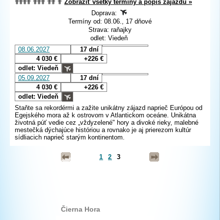
Zobraziť všetky termíny a popis zájazdu »
Doprava:
Termíny od: 08.06., 17 dňové
Strava: raňajky
odlet: Viedeň
08.06.2027
17 dní
4 030 €
+226 €
odlet: Viedeň
05.09.2027
17 dní
4 030 €
+226 €
odlet: Viedeň
Staňte sa rekordérmi a zažite unikátny zájazd naprieč Európou od
Egejského mora až k ostrovom v Atlantickom oceáne. Unikátna
životná púť vedie cez „vždyzelené" hory a divoké rieky, malebné
mestečká dýchajúce históriou a rovnako je aj prierezom kultúr
sídliacich naprieč starým kontinentom.
1
2
3
Čierna Hora