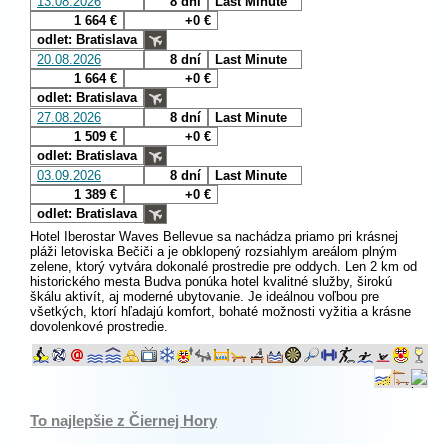
13.08.2026
8 dní
Last Minute
1 664 €
+0 €
odlet: Bratislava
20.08.2026
8 dní
Last Minute
1 664 €
+0 €
odlet: Bratislava
27.08.2026
8 dní
Last Minute
1 509 €
+0 €
odlet: Bratislava
03.09.2026
8 dní
Last Minute
1 389 €
+0 €
odlet: Bratislava
Hotel Iberostar Waves Bellevue sa nachádza priamo pri krásnej
pláži letoviska Bečiči a je obklopený rozsiahlym areálom plným
zelene, ktorý vytvára dokonalé prostredie pre oddych. Len 2 km od
historického mesta Budva ponúka hotel kvalitné služby, širokú
škálu aktivít, aj moderné ubytovanie. Je ideálnou voľbou pre
všetkých, ktorí hľadajú komfort, bohaté možnosti vyžitia a krásne
dovolenkové prostredie.
To najlepšie z Čiernej Hory