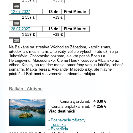
1 557 €
+39 €
12.07.2027
13 dní
First Minute
1 557 €
+39 €
28.07.2027
13 dní
First Minute
1 557 €
+39 €
Na Balkáne sa stretáva Východ so Západom, katolicizmus,
ortodoxia s moslimami, a to vždy veštilo výbuch. Toto už nie je
Juhoslávia. Chorvátsko poznáte, ale kto pozná Bosnu a
Hercegovinu, Macedónsko, Čiernu Horu? Kosovo a Albánsko už
vôbec. Krajiny sa rapídne menia: smartfóny verzus káričky ťahané
somármi. Matka Tereza, Alexander Macedónsky, ale hlavne
priateľskí Balkánci s otvorenými srdcami a rakijou.
Balkán - Aktívne
Cena zájazdu od:
4 030 €
Cena s príplatkami od:
4 256 €
Viac destinácií
-
Poznávacie zájazdy
-
Turistika
-
Expedícia