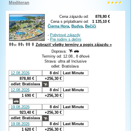
Mediteran
Cena zájazdu od:
878,80 €
Cena s príplatkami od:
1 135,10 €
Čierna Hora
,
Budva
,
Bečiči
-
Pobytové zájazdy
-
Pre rodiny s deťmi
Zobraziť všetky termíny a popis zájazdu »
Doprava:
Termíny od: 12.08., 8 dňové
Strava: ultra all Inclusive
odlet: Bratislava
12.08.2026
8 dní
Last Minute
878,80 €
+256,30 €
odlet: Bratislava
12.08.2026
8 dní
Last Minute
1 690 €
+256,30 €
19.08.2026
8 dní
Last Minute
923,40 €
+256,30 €
odlet: Bratislava
19.08.2026
8 dní
Last Minute
1 620 €
+256,30 €