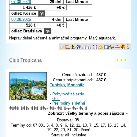
07.08.2026
29 dní
Last Minute
1 436 €
+0 €
odlet: Košice
08.08.2026
4 dni
Last Minute
528 €
+0 €
odlet: Bratislava
Nepravidelné večerné a animačné programy. Malý aquapark.
Club Tropicana
Cena zájazdu od:
487 €
Cena s príplatkami od:
487 €
Tunisko
,
Monastir
-
Pobytové zájazdy
-
Golf
-
Pre rodiny s deťmi
Zobraziť všetky termíny a popis zájazdu »
Doprava:
Termíny od: 07.08., 5, 4, 8, 9, 6, 12, 11, 10, 7, 15, 17, 16, 13, 14,
19, 22, 29, 31, 30 dňové
Strava: all Inclusive