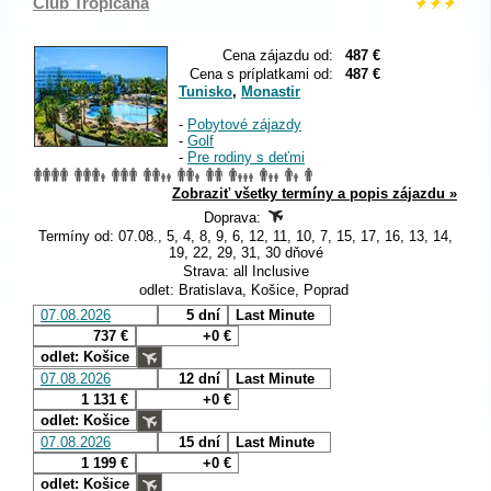
Club Tropicana
Cena zájazdu od:
487 €
Cena s príplatkami od:
487 €
Tunisko
,
Monastir
-
Pobytové zájazdy
-
Golf
-
Pre rodiny s deťmi
Zobraziť všetky termíny a popis zájazdu »
Doprava:
Termíny od: 07.08., 5, 4, 8, 9, 6, 12, 11, 10, 7, 15, 17, 16, 13, 14,
19, 22, 29, 31, 30 dňové
Strava: all Inclusive
odlet: Bratislava, Košice, Poprad
07.08.2026
5 dní
Last Minute
737 €
+0 €
odlet: Košice
07.08.2026
12 dní
Last Minute
1 131 €
+0 €
odlet: Košice
07.08.2026
15 dní
Last Minute
1 199 €
+0 €
odlet: Košice