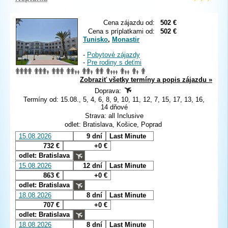
Cena zájazdu od:
502 €
Cena s príplatkami od:
502 €
Tunisko
,
Monastir
-
Pobytové zájazdy
-
Pre rodiny s deťmi
Zobraziť všetky termíny a popis zájazdu »
Doprava:
Termíny od: 15.08., 5, 4, 6, 8, 9, 10, 11, 12, 7, 15, 17, 13, 16,
14 dňové
Strava: all Inclusive
odlet: Bratislava, Košice, Poprad
15.08.2026
9 dní
Last Minute
732 €
+0 €
odlet: Bratislava
15.08.2026
12 dní
Last Minute
863 €
+0 €
odlet: Bratislava
18.08.2026
8 dní
Last Minute
707 €
+0 €
odlet: Bratislava
18.08.2026
8 dní
Last Minute