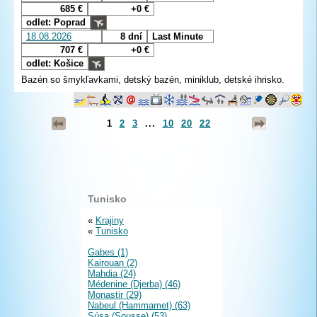
685 €
+0 €
odlet: Poprad
18.08.2026
8 dní
Last Minute
707 €
+0 €
odlet: Košice
Bazén so šmykľavkami, detský bazén, miniklub, detské ihrisko.
1
2
3
...
10
20
22
Tunisko
«
Krajiny
«
Tunisko
Gabes (1)
Kairouan (2)
Mahdia (24)
Médenine (Djerba) (46)
Monastir (29)
Nabeul (Hammamet) (63)
Súsa (Sousse) (53)