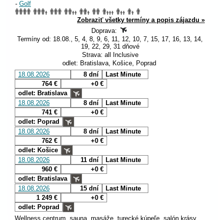
-
Golf
Zobraziť všetky termíny a popis zájazdu »
Doprava:
Termíny od: 18.08., 5, 4, 8, 9, 6, 11, 12, 10, 7, 15, 17, 16, 13, 14,
19, 22, 29, 31 dňové
Strava: all Inclusive
odlet: Bratislava, Košice, Poprad
18.08.2026
8 dní
Last Minute
764 €
+0 €
odlet: Bratislava
18.08.2026
8 dní
Last Minute
741 €
+0 €
odlet: Poprad
18.08.2026
8 dní
Last Minute
762 €
+0 €
odlet: Košice
18.08.2026
11 dní
Last Minute
960 €
+0 €
odlet: Bratislava
18.08.2026
15 dní
Last Minute
1 249 €
+0 €
odlet: Poprad
Wellness centrum, sauna, masáže, turecké kúpeľe, salón krásy.