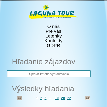
O nás
Pre vás
Letenky
Kontakty
GDPR
Hľadanie zájazdov
Výsledky hľadania
1
2
3
...
10
20
22