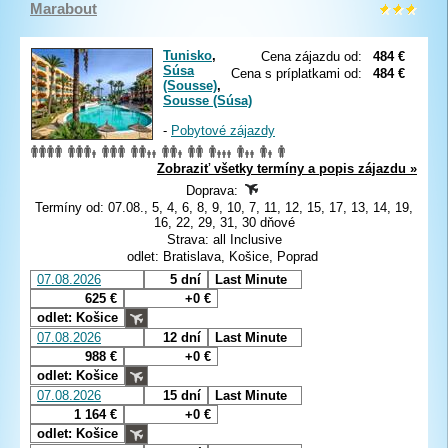
Marabout
Tunisko
,
Cena zájazdu od:
484 €
Súsa
Cena s príplatkami od:
484 €
(Sousse)
,
Sousse (Súsa)
-
Pobytové zájazdy
Zobraziť všetky termíny a popis zájazdu »
Doprava:
Termíny od: 07.08., 5, 4, 6, 8, 9, 10, 7, 11, 12, 15, 17, 13, 14, 19,
16, 22, 29, 31, 30 dňové
Strava: all Inclusive
odlet: Bratislava, Košice, Poprad
07.08.2026
5 dní
Last Minute
625 €
+0 €
odlet: Košice
07.08.2026
12 dní
Last Minute
988 €
+0 €
odlet: Košice
07.08.2026
15 dní
Last Minute
1 164 €
+0 €
odlet: Košice