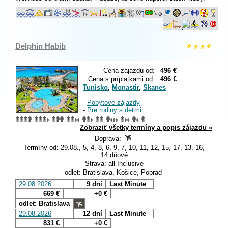
Delphin Habib
Cena zájazdu od:
496 €
Cena s príplatkami od:
496 €
Tunisko
,
Monastir
,
Skanes
-
Pobytové zájazdy
-
Pre rodiny s deťmi
Zobraziť všetky termíny a popis zájazdu »
Doprava:
Termíny od: 29.08., 5, 4, 8, 6, 9, 7, 10, 11, 12, 15, 17, 13, 16,
14 dňové
Strava: all Inclusive
odlet: Bratislava, Košice, Poprad
29.08.2026
9 dní
Last Minute
669 €
+0 €
odlet: Bratislava
29.08.2026
12 dní
Last Minute
831 €
+0 €