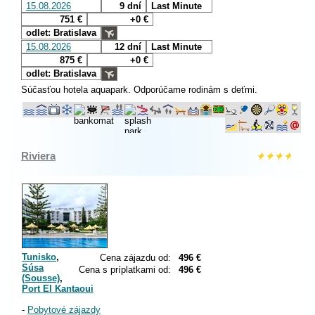
15.08.2026
9 dní
Last Minute
751 €
+0 €
odlet: Bratislava
15.08.2026
12 dní
Last Minute
875 €
+0 €
odlet: Bratislava
Súčasťou hotela aquapark. Odporúčame rodinám s deťmi.
Riviera
Tunisko
,
Cena zájazdu od:
496 €
Súsa
Cena s príplatkami od:
496 €
(Sousse)
,
Port El Kantaoui
-
Pobytové zájazdy