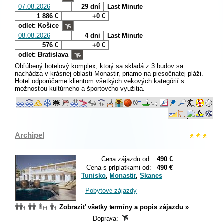
07.08.2026
29 dní
Last Minute
1 886 €
+0 €
odlet: Košice
08.08.2026
4 dni
Last Minute
576 €
+0 €
odlet: Bratislava
Obľúbený hotelový komplex, ktorý sa skladá z 3 budov sa
nachádza v krásnej oblasti Monastir, priamo na piesočnatej pláži.
Hotel odporúčame klientom všetkých vekových kategórií s
možnosťou kultúrneho a športového využitia.
Archipel
Cena zájazdu od:
490 €
Cena s príplatkami od:
490 €
Tunisko
,
Monastir
,
Skanes
-
Pobytové zájazdy
Zobraziť všetky termíny a popis zájazdu »
Doprava: