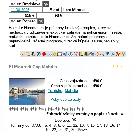
odlet: Bratislava
11.08.2026
15 dní
Last Minute
956 €
+0 €
odlet: Poprad
Hotel Le Hammamet je príjemný hotelový komplex, ktorý sa
nachádza v udržiavanej exotickej záhrade na pokojnejšom mieste,
neďaleko centra mesta Hammamet. Animačné programy a
nepravidelné večerné programy, turecké kúpele, sauna, tenisový
kurt.
El Mouradi Cap Mahdia
Cena zájazdu od:
496 €
Cena s príplatkami od:
496 €
Tunisko
,
Mahdia
-
Pobytové zájazdy
Zobraziť všetky termíny a popis zájazdu »
Doprava:
Termíny od: 07.08., 5, 4, 8, 9, 6, 11, 12, 10, 7, 15, 17, 13, 16, 14,
19, 22, 29, 31, 30 dňové