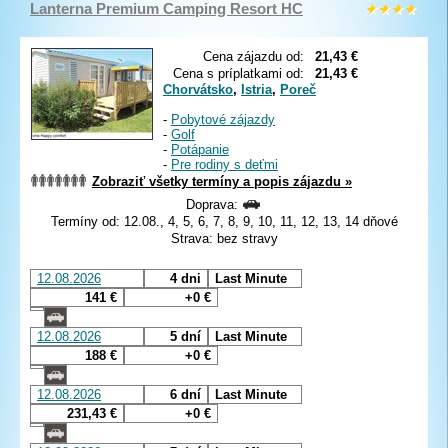
Lanterna Premium Camping Resort HC
Cena zájazdu od:
21,43 €
Cena s príplatkami od:
21,43 €
Chorvátsko
,
Istria
,
Poreč
-
Pobytové zájazdy
-
Golf
-
Potápanie
-
Pre rodiny s deťmi
Zobraziť všetky termíny a popis zájazdu »
Doprava:
Termíny od: 12.08., 4, 5, 6, 7, 8, 9, 10, 11, 12, 13, 14 dňové
Strava: bez stravy
12.08.2026
4 dni
Last Minute
141 €
+0 €
12.08.2026
5 dní
Last Minute
188 €
+0 €
12.08.2026
6 dní
Last Minute
231,43 €
+0 €