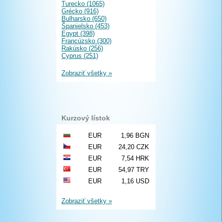
Turecko (1065)
Grécko (916)
Bulharsko (650)
Španielsko (453)
Egypt (398)
Francúzsko (300)
Rakúsko (256)
Cyprus (251)
Zobraziť všetky »
Kurzový lístok
EUR
1,96 BGN
EUR
24,20 CZK
EUR
7,54 HRK
EUR
54,97 TRY
EUR
1,16 USD
Zobraziť všetky »