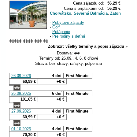
Cena zájazdu od:
56,29 €
Cena s príplatkami od:
56,29 €
Chorvátsko
,
Severná Dalmácia
,
Zaton
-
Pobytové zájazdy
-
Golf
-
Potápanie
-
Pre rodiny s deťmi
Zobraziť všetky termíny a popis zájazdu »
Doprava:
Termíny od: 26.09., 4, 6, 8 dňové
Strava: bez stravy, raňajky, polpenzia
26.09.2026
4 dni
First Minute
60,99 €
+0 €
26.09.2026
6 dní
First Minute
101,65 €
+0 €
27.09.2026
4 dni
First Minute
60,99 €
+0 €
01.10.2026
4 dni
First Minute
70,30 €
+0 €