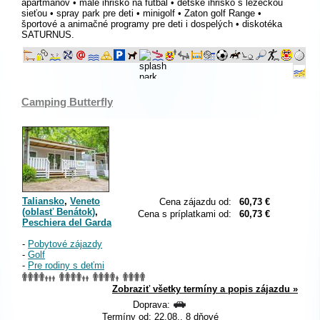
apartmánov • malé ihrisko na futbal • detské ihrisko s lezeckou
sieťou • spray park pre deti • minigolf • Zaton golf Range •
športové a animačné programy pre deti i dospelých • diskotéka
SATURNUS.
Camping Butterfly
Taliansko
,
Veneto
Cena zájazdu od:
60,73 €
(oblasť Benátok)
,
Cena s príplatkami od:
60,73 €
Peschiera del Garda
-
Pobytové zájazdy
-
Golf
-
Pre rodiny s deťmi
Zobraziť všetky termíny a popis zájazdu »
Doprava:
Termíny od: 22.08., 8 dňové