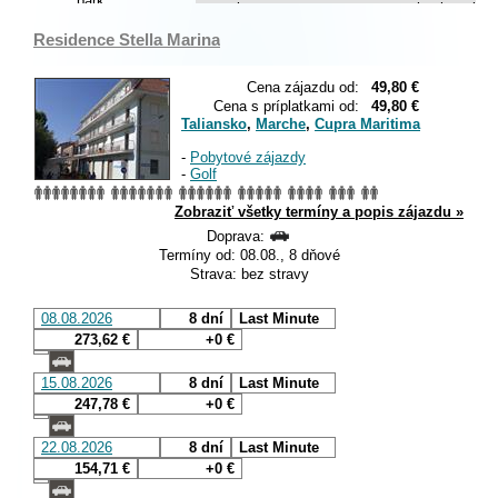
Residence Stella Marina
Cena zájazdu od:
49,80 €
Cena s príplatkami od:
49,80 €
Taliansko
,
Marche
,
Cupra Maritima
-
Pobytové zájazdy
-
Golf
Zobraziť všetky termíny a popis zájazdu »
Doprava:
Termíny od: 08.08., 8 dňové
Strava: bez stravy
08.08.2026
8 dní
Last Minute
273,62 €
+0 €
15.08.2026
8 dní
Last Minute
247,78 €
+0 €
22.08.2026
8 dní
Last Minute
154,71 €
+0 €