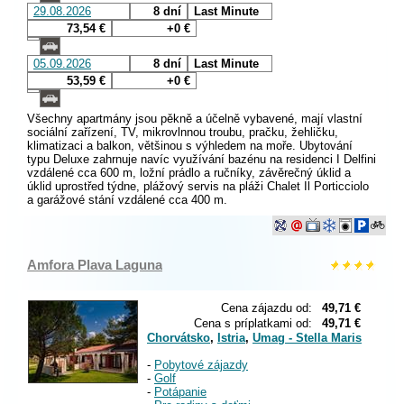
29.08.2026
8 dní
Last Minute
73,54 €
+0 €
05.09.2026
8 dní
Last Minute
53,59 €
+0 €
Všechny apartmány jsou pěkně a účelně vybavené, mají vlastní
sociální zařízení, TV, mikrovlnnou troubu, pračku, žehličku,
klimatizaci a balkon, většinou s výhledem na moře. Ubytování
typu Deluxe zahrnuje navíc využívání bazénu na residenci I Delfini
vzdálené cca 600 m, ložní prádlo a ručníky, závěrečný úklid a
úklid uprostřed týdne, plážový servis na pláži Chalet Il Porticciolo
a garážové stání vzdálené cca 400 m.
Amfora Plava Laguna
Cena zájazdu od:
49,71 €
Cena s príplatkami od:
49,71 €
Chorvátsko
,
Istria
,
Umag - Stella Maris
-
Pobytové zájazdy
-
Golf
-
Potápanie