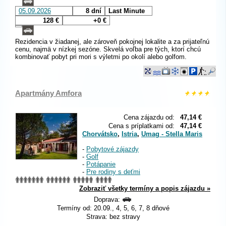
05.09.2026
8 dní
Last Minute
128 €
+0 €
Rezidencia v žiadanej, ale zároveň pokojnej lokalite a za prijateľnú
cenu, najmä v nízkej sezóne. Skvelá voľba pre tých, ktorí chcú
kombinovať pobyt pri mori s výletmi po okolí alebo golfom.
Apartmány Amfora
Cena zájazdu od:
47,14 €
Cena s príplatkami od:
47,14 €
Chorvátsko
,
Istria
,
Umag - Stella Maris
-
Pobytové zájazdy
-
Golf
-
Potápanie
-
Pre rodiny s deťmi
Zobraziť všetky termíny a popis zájazdu »
Doprava:
Termíny od: 20.09., 4, 5, 6, 7, 8 dňové
Strava: bez stravy