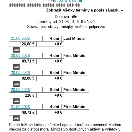
-
Pre rodiny s deťmi
Zobraziť všetky termíny a popis zájazdu »
Doprava:
Termíny od: 21.08., 4, 6, 8 dňové
Strava: bez stravy, raňajky, večere, polpenzia
21.08.2026
4 dni
Last Minute
126,86 €
+0 €
20.09.2026
4 dni
First Minute
49,71 €
+0 €
20.09.2026
6 dní
First Minute
82,86 €
+0 €
20.09.2026
8 dní
First Minute
116 €
+0 €
21.09.2026
4 dni
First Minute
49,71 €
+0 €
Rezort leží pri krásnej zátoke Laguna, ktorá bola ocenená Modrou
vlajkou za čistotu mora. Množstvo dostupných aktivít a výletov v