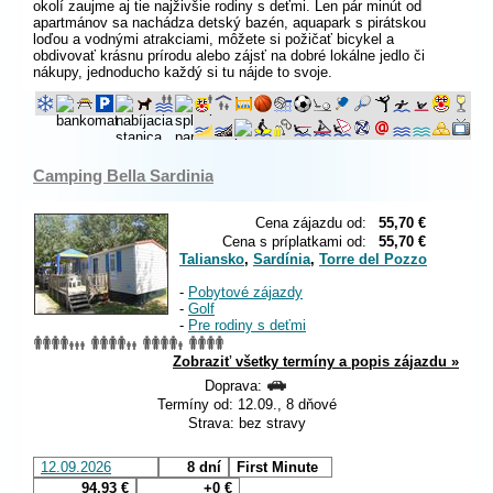
okolí zaujme aj tie najživšie rodiny s deťmi. Len pár minút od
apartmánov sa nachádza detský bazén, aquapark s pirátskou
loďou a vodnými atrakciami, môžete si požičať bicykel a
obdivovať krásnu prírodu alebo zájsť na dobré lokálne jedlo či
nákupy, jednoducho každý si tu nájde to svoje.
Camping Bella Sardinia
Cena zájazdu od:
55,70 €
Cena s príplatkami od:
55,70 €
Taliansko
,
Sardínia
,
Torre del Pozzo
-
Pobytové zájazdy
-
Golf
-
Pre rodiny s deťmi
Zobraziť všetky termíny a popis zájazdu »
Doprava:
Termíny od: 12.09., 8 dňové
Strava: bez stravy
12.09.2026
8 dní
First Minute
94,93 €
+0 €