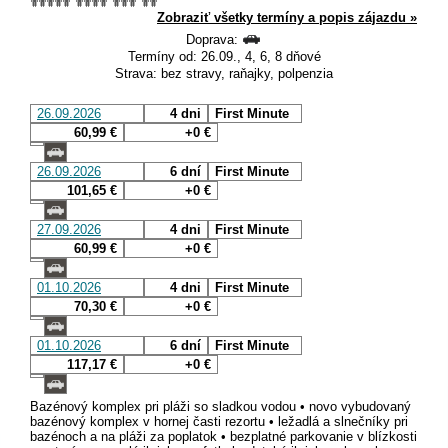
Zobraziť všetky termíny a popis zájazdu »
Doprava:
Termíny od: 26.09., 4, 6, 8 dňové
Strava: bez stravy, raňajky, polpenzia
26.09.2026
4 dni
First Minute
60,99 €
+0 €
26.09.2026
6 dní
First Minute
101,65 €
+0 €
27.09.2026
4 dni
First Minute
60,99 €
+0 €
01.10.2026
4 dni
First Minute
70,30 €
+0 €
01.10.2026
6 dní
First Minute
117,17 €
+0 €
Bazénový komplex pri pláži so sladkou vodou • novo vybudovaný
bazénový komplex v hornej časti rezortu • ležadlá a slnečníky pri
bazénoch a na pláži za poplatok • bezplatné parkovanie v blízkosti