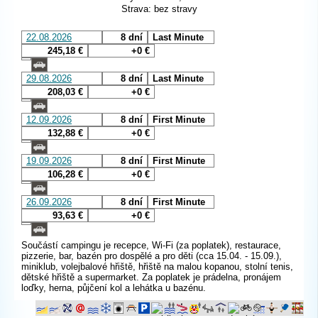
Strava: bez stravy
22.08.2026
8 dní
Last Minute
245,18 €
+0 €
29.08.2026
8 dní
Last Minute
208,03 €
+0 €
12.09.2026
8 dní
First Minute
132,88 €
+0 €
19.09.2026
8 dní
First Minute
106,28 €
+0 €
26.09.2026
8 dní
First Minute
93,63 €
+0 €
Součástí campingu je recepce, Wi-Fi (za poplatek), restaurace,
pizzerie, bar, bazén pro dospělé a pro děti (cca 15.04. - 15.09.),
miniklub, volejbalové hřiště, hřiště na malou kopanou, stolní tenis,
dětské hřiště a supermarket. Za poplatek je prádelna, pronájem
loďky, herna, půjčení kol a lehátka u bazénu.