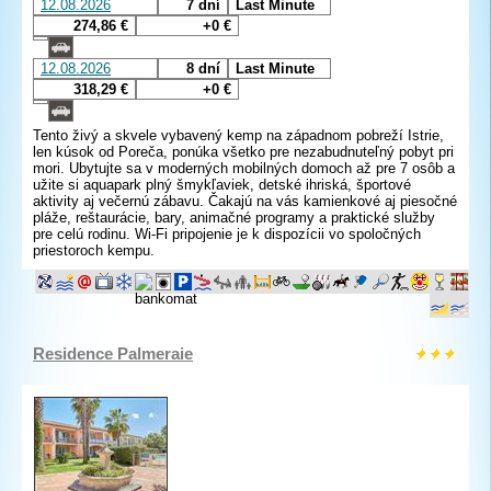
12.08.2026
7 dní
Last Minute
274,86 €
+0 €
12.08.2026
8 dní
Last Minute
318,29 €
+0 €
Tento živý a skvele vybavený kemp na západnom pobreží Istrie,
len kúsok od Poreča, ponúka všetko pre nezabudnuteľný pobyt pri
mori. Ubytujte sa v moderných mobilných domoch až pre 7 osôb a
užite si aquapark plný šmykľaviek, detské ihriská, športové
aktivity aj večernú zábavu. Čakajú na vás kamienkové aj piesočné
pláže, reštaurácie, bary, animačné programy a praktické služby
pre celú rodinu. Wi-Fi pripojenie je k dispozícii vo spoločných
priestoroch kempu.
Residence Palmeraie