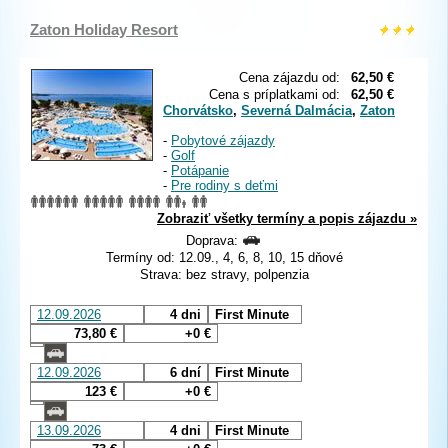
Zaton Holiday Resort
Cena zájazdu od:
62,50 €
Cena s príplatkami od:
62,50 €
Chorvátsko
,
Severná Dalmácia
,
Zaton
-
Pobytové zájazdy
-
Golf
-
Potápanie
-
Pre rodiny s deťmi
Zobraziť všetky termíny a popis zájazdu »
Doprava:
Termíny od: 12.09., 4, 6, 8, 10, 15 dňové
Strava: bez stravy, polpenzia
12.09.2026
4 dni
First Minute
73,80 €
+0 €
12.09.2026
6 dní
First Minute
123 €
+0 €
13.09.2026
4 dni
First Minute