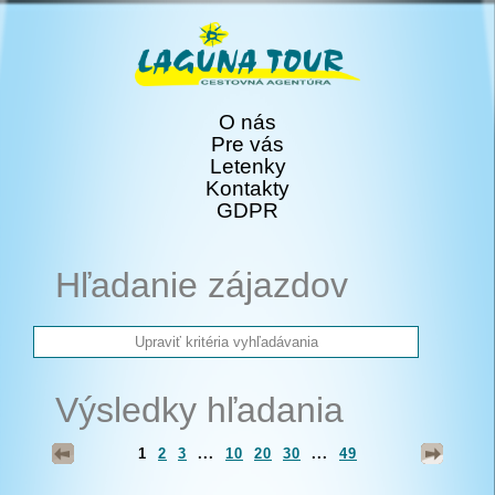
O nás
Pre vás
Letenky
Kontakty
GDPR
Hľadanie zájazdov
Výsledky hľadania
1
2
3
...
10
20
30
...
49