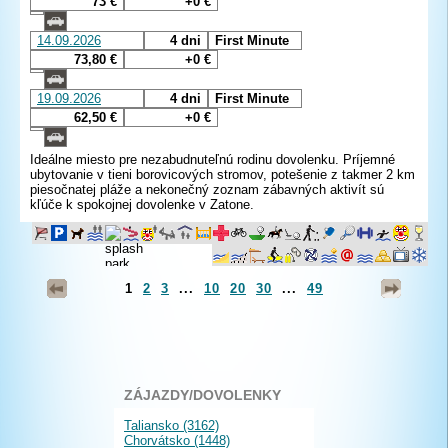
73 €
+0 €
14.09.2026
4 dni
First Minute
73,80 €
+0 €
19.09.2026
4 dni
First Minute
62,50 €
+0 €
Ideálne miesto pre nezabudnuteľnú rodinu dovolenku. Príjemné
ubytovanie v tieni borovicových stromov, potešenie z takmer 2 km
piesočnatej pláže a nekonečný zoznam zábavných aktivít sú
kľúče k spokojnej dovolenke v Zatone.
1
2
3
...
10
20
30
...
49
ZÁJAZDY/DOVOLENKY
Taliansko (3162)
Chorvátsko (1448)