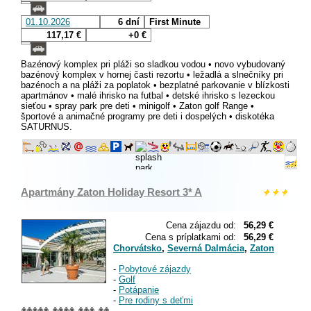
01.10.2026
6 dní
First Minute
117,17 €
+0 €
Bazénový komplex pri pláži so sladkou vodou • novo vybudovaný
bazénový komplex v hornej časti rezortu • ležadlá a slnečníky pri
bazénoch a na pláži za poplatok • bezplatné parkovanie v blízkosti
apartmánov • malé ihrisko na futbal • detské ihrisko s lezeckou
sieťou • spray park pre deti • minigolf • Zaton golf Range •
športové a animačné programy pre deti i dospelých • diskotéka
SATURNUS.
Apartmány Zaton Holiday Resort 3* A
Cena zájazdu od:
56,29 €
Cena s príplatkami od:
56,29 €
Chorvátsko
,
Severná Dalmácia
,
Zaton
-
Pobytové zájazdy
-
Golf
-
Potápanie
-
Pre rodiny s deťmi