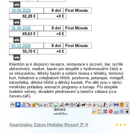
19.09.2026
8 dní
First Minute
82,28 €
+0 €
26.09.2026
8 dní
First Minute
69,63 €
+0 €
03.10.2026
8 dní
First Minute
55,70 €
+0 €
Klientům je k dispozici recepce, restaurace s pizzerií, bar, rychlé
občerstvení, market, bazén pro dospělé s hydromasážní částí a
se skluzavkou, dětský bazén a solární terasa s lehátky, tenisový
kurt, fotbalové a volejbalové hřiště, posilovna, petanque, minigolf,
lukostřelba, dětské hřiště a dětský koutek. Pro děti jsou v rámci
miniklubu pořádány animační programy a turnaje. Pro dospělé
hudební večery, divadelní představení a taneční zábava (cca
červen-září).
Apartmány Zaton Holiday Resort 3* A