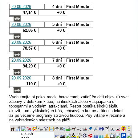
20.09.2026
4 dni
First Minute
47,14 €
+0 €
20.09.2026
5 dní
First Minute
62,86 €
+0 €
20.09.2026
6 dní
First Minute
78,57 €
+0 €
20.09.2026
7 dní
First Minute
94,29 €
+0 €
20.09.2026
8 dní
First Minute
110 €
+0 €
Vychutnajte si pokoj medzi borovicami, zatiaľ čo deti objavujú svet
zábavy v detskom klube, na ihriskách alebo v aquaparku s
toboganmi a vodnými atrakciami. Rezort ponúka širokú škálu
aktivít – od cyklistických trás, tenisových kurtov a fitness lekcií
až po večerné programy so živou hudbou. Psy vítané v rezorte a
na vyhradených miestach na pláži.