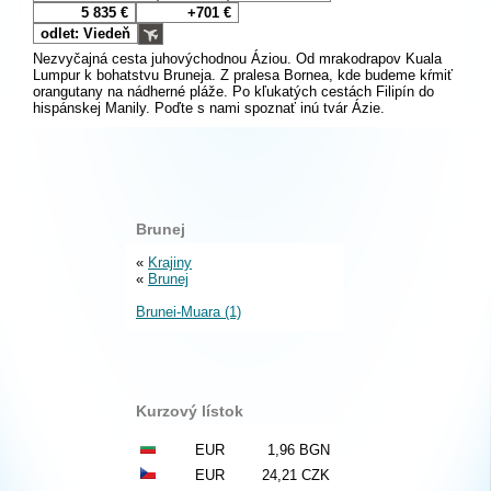
5 835 €
+701 €
odlet: Viedeň
Nezvyčajná cesta juhovýchodnou Áziou. Od mrakodrapov Kuala
Lumpur k bohatstvu Bruneja. Z pralesa Bornea, kde budeme kŕmiť
orangutany na nádherné pláže. Po kľukatých cestách Filipín do
hispánskej Manily. Poďte s nami spoznať inú tvár Ázie.
Brunej
«
Krajiny
«
Brunej
Brunei-Muara (1)
Kurzový lístok
EUR
1,96 BGN
EUR
24,21 CZK