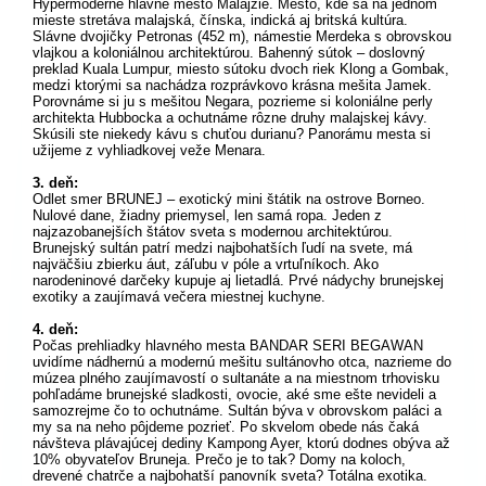
Hypermoderné hlavné mesto Malajzie. Mesto, kde sa na jednom
mieste stretáva malajská, čínska, indická aj britská kultúra.
Slávne dvojičky Petronas (452 m), námestie Merdeka s obrovskou
vlajkou a koloniálnou architektúrou. Bahenný sútok – doslovný
preklad Kuala Lumpur, miesto sútoku dvoch riek Klong a Gombak,
medzi ktorými sa nachádza rozprávkovo krásna mešita Jamek.
Porovnáme si ju s mešitou Negara, pozrieme si koloniálne perly
architekta Hubbocka a ochutnáme rôzne druhy malajskej kávy.
Skúsili ste niekedy kávu s chuťou durianu? Panorámu mesta si
užijeme z vyhliadkovej veže Menara.
3. deň:
Odlet smer BRUNEJ – exotický mini štátik na ostrove Borneo.
Nulové dane, žiadny priemysel, len samá ropa. Jeden z
najzazobanejších štátov sveta s modernou architektúrou.
Brunejský sultán patrí medzi najbohatších ľudí na svete, má
najväčšiu zbierku áut, záľubu v póle a vrtuľníkoch. Ako
narodeninové darčeky kupuje aj lietadlá. Prvé nádychy brunejskej
exotiky a zaujímavá večera miestnej kuchyne.
4. deň:
Počas prehliadky hlavného mesta BANDAR SERI BEGAWAN
uvidíme nádhernú a modernú mešitu sultánovho otca, nazrieme do
múzea plného zaujímavostí o sultanáte a na miestnom trhovisku
pohľadáme brunejské sladkosti, ovocie, aké sme ešte nevideli a
samozrejme čo to ochutnáme. Sultán býva v obrovskom paláci a
my sa na neho pôjdeme pozrieť. Po skvelom obede nás čaká
návšteva plávajúcej dediny Kampong Ayer, ktorú dodnes obýva až
10% obyvateľov Bruneja. Prečo je to tak? Domy na koloch,
drevené chatrče a najbohatší panovník sveta? Totálna exotika.