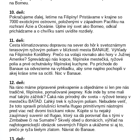
na Borneu.
10. deň:
Pokračujeme ďalej, letíme na Filipíny! Pristávame v krajine so
7000 exotickými ostrovmi, položenými v západnom Pacifiku na
rozhraní Ázie a Oceánie. Úplne iný svet ako Borneo, odkiaľ
prichádzame a o chvíľku sami uvidíte rozdiely.
11. deň:
Cesta klimatizovanou dopravou na sever do hôr k svetoznámym
terasovým ryžovým poliam v blízkosti mesta BANAUE. Výhľady
na Filipínske Kordillery. Prečo sa volajú rovnako ako hory v Južnej
Amerike? Sprevádzajú nás kopce, filipínske mestečká, ryžové
polia a prvé ochutnávky filipínskej kuchyne. Po príchode do
Banaue sa odvezieme na vyhliadku, aby sme naplno pochopili v
akej kráse sme sa ocitli. Noc v Banaue.
12. deň:
Na ráno máme pripravené prekvapenie a objednáme si len pre nás
tradičné, filipínske, pomaľované jeepney. Kde inde by sme mali
mať takýto zážitok? Čaká nás prírodný div sveta – ryžové terasy v
mestečku BATAD. Ľahký trek k ryžovým poliam. Nebudete veriť,
že toto spravili príslušníci kmeňa Ifugao primitívnymi nástrojmi
pred viac než dvomi tisíckami rokov. Kúpite si tu nejaký
zaujímavý suvenír od Ifugao, ktorý sa dá porovnať iba s tými v
Zimbabwe či na Sumatre? Skvelý obed u domácich, výhľad na
najfotogenickejší obrázok severných Filipín a ukážeme si aj to,
prečo je ryža bielym zlatom. Návrat do Banaue.
13. deň: