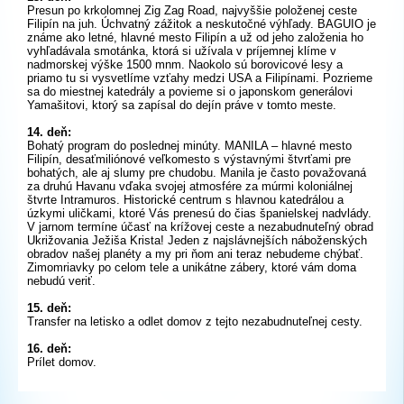
Presun po krkolomnej Zig Zag Road, najvyššie položenej ceste
Filipín na juh. Úchvatný zážitok a neskutočné výhľady. BAGUIO je
známe ako letné, hlavné mesto Filipín a už od jeho založenia ho
vyhľadávala smotánka, ktorá si užívala v príjemnej klíme v
nadmorskej výške 1500 mnm. Naokolo sú borovicové lesy a
priamo tu si vysvetlíme vzťahy medzi USA a Filipínami. Pozrieme
sa do miestnej katedrály a povieme si o japonskom generálovi
Yamašitovi, ktorý sa zapísal do dejín práve v tomto meste.
14. deň:
Bohatý program do poslednej minúty. MANILA – hlavné mesto
Filipín, desaťmiliónové veľkomesto s výstavnými štvrťami pre
bohatých, ale aj slumy pre chudobu. Manila je často považovaná
za druhú Havanu vďaka svojej atmosfére za múrmi koloniálnej
štvrte Intramuros. Historické centrum s hlavnou katedrálou a
úzkymi uličkami, ktoré Vás prenesú do čias španielskej nadvlády.
V jarnom termíne účasť na krížovej ceste a nezabudnuteľný obrad
Ukrižovania Ježiša Krista! Jeden z najslávnejších náboženských
obradov našej planéty a my pri ňom ani teraz nebudeme chýbať.
Zimomriavky po celom tele a unikátne zábery, ktoré vám doma
nebudú veriť.
15. deň:
Transfer na letisko a odlet domov z tejto nezabudnuteľnej cesty.
16. deň:
Prílet domov.