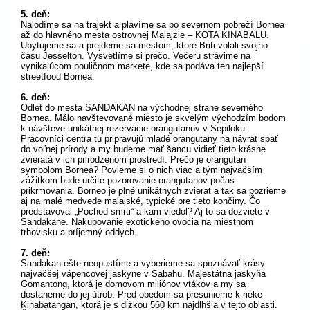
5. deň:
Nalodíme sa na trajekt a plavíme sa po severnom pobreží Bornea
až do hlavného mesta ostrovnej Malajzie – KOTA KINABALU.
Ubytujeme sa a prejdeme sa mestom, ktoré Briti volali svojho
času Jesselton. Vysvetlíme si prečo. Večeru strávime na
vynikajúcom pouličnom markete, kde sa podáva ten najlepší
streetfood Bornea.
6. deň:
Odlet do mesta SANDAKAN na východnej strane severného
Bornea. Málo navštevované miesto je skvelým východzím bodom
k návšteve unikátnej rezervácie orangutanov v Sepiloku.
Pracovníci centra tu pripravujú mladé orangutany na návrat späť
do voľnej prírody a my budeme mať šancu vidieť tieto krásne
zvieratá v ich prirodzenom prostredí. Prečo je orangutan
symbolom Bornea? Povieme si o nich viac a tým najväčším
zážitkom bude určite pozorovanie orangutanov počas
prikrmovania. Borneo je plné unikátnych zvierat a tak sa pozrieme
aj na malé medvede malajské, typické pre tieto končiny. Čo
predstavoval „Pochod smrti“ a kam viedol? Aj to sa dozviete v
Sandakane. Nakupovanie exotického ovocia na miestnom
trhovisku a príjemný oddych.
7. deň:
Sandakan ešte neopustíme a vyberieme sa spoznávať krásy
najväčšej vápencovej jaskyne v Sabahu. Majestátna jaskyňa
Gomantong, ktorá je domovom miliónov vtákov a my sa
dostaneme do jej útrob. Pred obedom sa presunieme k rieke
Kinabatangan, ktorá je s dĺžkou 560 km najdlhšia v tejto oblasti.