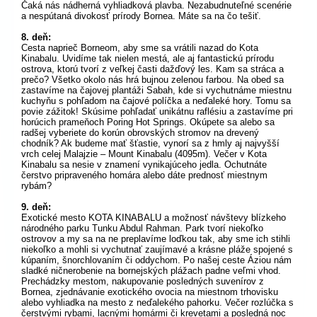
Čaká nás nádherná vyhliadková plavba. Nezabudnuteľné scenérie
a nespútaná divokosť prírody Bornea. Máte sa na čo tešiť.
8. deň:
Cesta naprieč Borneom, aby sme sa vrátili nazad do Kota
Kinabalu. Uvidíme tak nielen mestá, ale aj fantastickú prírodu
ostrova, ktorú tvorí z veľkej časti dažďový les. Kam sa stráca a
prečo? Všetko okolo nás hrá bujnou zelenou farbou. Na obed sa
zastavíme na čajovej plantáži Sabah, kde si vychutnáme miestnu
kuchyňu s pohľadom na čajové políčka a neďaleké hory. Tomu sa
povie zážitok! Skúsime pohľadať unikátnu raflésiu a zastavíme pri
horúcich prameňoch Poring Hot Springs. Okúpete sa alebo sa
radšej vyberiete do korún obrovských stromov na drevený
chodník? Ak budeme mať šťastie, vynorí sa z hmly aj najvyšší
vrch celej Malajzie – Mount Kinabalu (4095m). Večer v Kota
Kinabalu sa nesie v znamení vynikajúceho jedla. Ochutnáte
čerstvo pripraveného homára alebo dáte prednosť miestnym
rybám?
9. deň:
Exotické mesto KOTA KINABALU a možnosť návštevy blízkeho
národného parku Tunku Abdul Rahman. Park tvorí niekoľko
ostrovov a my sa na ne preplavíme loďkou tak, aby sme ich stihli
niekoľko a mohli si vychutnať zaujímavé a krásne pláže spojené s
kúpaním, šnorchlovaním či oddychom. Po našej ceste Áziou nám
sladké ničnerobenie na bornejských plážach padne veľmi vhod.
Prechádzky mestom, nakupovanie posledných suvenírov z
Bornea, zjednávanie exotického ovocia na miestnom trhovisku
alebo vyhliadka na mesto z neďalekého pahorku. Večer rozlúčka s
čerstvými rybami, lacnými homármi či krevetami a posledná noc