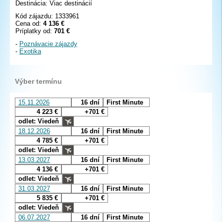
Destinácia: Viac destinácií
Kód zájazdu: 1333961
Cena od:
4 136 €
Príplatky od:
701 €
-
Poznávacie zájazdy
-
Exotika
Výber termínu
15.11.2026
16 dní
First Minute
4 223 €
+701 €
odlet: Viedeň
18.12.2026
16 dní
First Minute
4 785 €
+701 €
odlet: Viedeň
13.03.2027
16 dní
First Minute
4 136 €
+701 €
odlet: Viedeň
31.03.2027
16 dní
First Minute
5 835 €
+701 €
odlet: Viedeň
06.07.2027
16 dní
First Minute