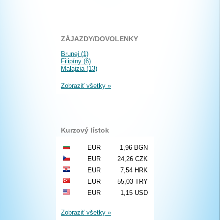
ZÁJAZDY/DOVOLENKY
Brunej (1)
Filipíny (6)
Malajzia (13)
Zobraziť všetky »
Kurzový lístok
EUR
1,96 BGN
EUR
24,26 CZK
EUR
7,54 HRK
EUR
55,03 TRY
EUR
1,15 USD
Zobraziť všetky »