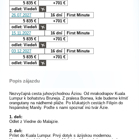
5 835 €
+701 €
odlet: Viedeň
26.07.2027
16 dní
First Minute
5 835 €
+701 €
odlet: Viedeň
15.11.2027
16 dní
First Minute
5 835 €
+701 €
odlet: Viedeň
03.12.2027
16 dní
First Minute
5 835 €
+701 €
odlet: Viedeň
Popis zájazdu
Nezvyčajná cesta juhovýchodnou Áziou. Od mrakodrapov Kuala
Lumpur k bohatstvu Bruneja. Z pralesa Bornea, kde budeme kŕmiť
orangutany na nádherné pláže. Po kľukatých cestách Filipín do
hispánskej Manily. Poďte s nami spoznať inú tvár Ázie.
1. deň:
Odlet z Viedne do Malajzie.
2. deň:
Prílet do Kuala Lumpur. Prvý dotyk s ázijskou modernou.