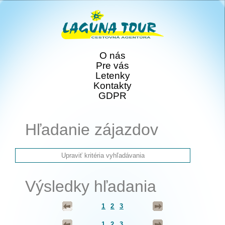
O nás
Pre vás
Letenky
Kontakty
GDPR
Hľadanie zájazdov
Výsledky hľadania
1
2
3
1
2
3