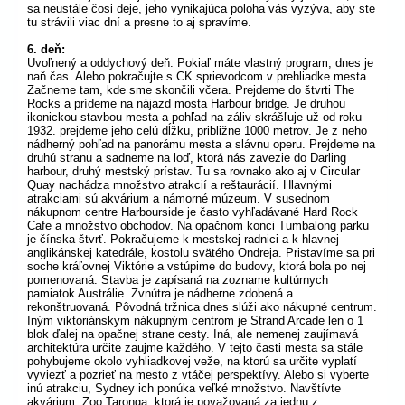
sa neustále čosi deje, jeho vynikajúca poloha vás vyzýva, aby ste
tu strávili viac dní a presne to aj spravíme.
6. deň:
Uvoľnený a oddychový deň. Pokiaľ máte vlastný program, dnes je
naň čas. Alebo pokračujte s CK sprievodcom v prehliadke mesta.
Začneme tam, kde sme skončili včera. Prejdeme do štvrti The
Rocks a prídeme na nájazd mosta Harbour bridge. Je druhou
ikonickou stavbou mesta a pohľad na záliv skrášľuje už od roku
1932. prejdeme jeho celú dĺžku, približne 1000 metrov. Je z neho
nádherný pohľad na panorámu mesta a slávnu operu. Prejdeme na
druhú stranu a sadneme na loď, ktorá nás zavezie do Darling
harbour, druhý mestský prístav. Tu sa rovnako ako aj v Circular
Quay nachádza množstvo atrakcií a reštaurácií. Hlavnými
atrakciami sú akvárium a námorné múzeum. V susednom
nákupnom centre Harbourside je často vyhľadávané Hard Rock
Cafe a množstvo obchodov. Na opačnom konci Tumbalong parku
je čínska štvrť. Pokračujeme k mestskej radnici a k hlavnej
anglikánskej katedrále, kostolu svätého Ondreja. Pristavíme sa pri
soche kráľovnej Viktórie a vstúpime do budovy, ktorá bola po nej
pomenovaná. Stavba je zapísaná na zozname kultúrnych
pamiatok Austrálie. Zvnútra je nádherne zdobená a
rekonštruovaná. Pôvodná tržnica dnes slúži ako nákupné centrum.
Iným viktoriánskym nákupným centrom je Strand Arcade len o 1
blok ďalej na opačnej strane cesty. Iná, ale nemenej zaujímavá
architektúra určite zaujme každého. V tejto časti mesta sa stále
pohybujeme okolo vyhliadkovej veže, na ktorú sa určite vyplatí
vyviezť a pozrieť na mesto z vtáčej perspektívy. Alebo si vyberte
inú atrakciu, Sydney ich ponúka veľké množstvo. Navštívte
akvárium, Zoo Taronga, ktorá je považovaná za jednu z