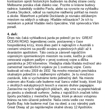
kontrastom oproti historickým budovám na druhej strane cesty.
Melbourne ponúka však ďaleko viac. Pozrite si krásne budovy
radnice, katedrály svätého Pavla, alebo sa vyvezte na vyhliadku
Eureka Skydeck, odkiaľ sa naskytne nádherný pohľad na mesto
a okolie. Waterfront a priľahlé Docklands je rovnako obľúbeným
miestom na oddych a nákupy. Hľadáte reštaurácie? Je ich tu
neúrekom a pokiaľ hľadáte niečo špeciálne, Váš sprievodca Vám
poradí.
4. deň:
Dnes nás čaká vyhliadková jazda po pobreží po tzv. GREAT
OCEAN ROAD, legendárnej ceste, postavenej v čase
hospodárskej krízy, ktorá dnes patrí k najkrajším v Austrálii s
cestami vinúcimi sa pozdĺž oceánu a pieskových pláží až k
dvanástim apoštolom. Táto cesta je zároveň najväčším
vojenským spomienkovým miestom na svete, keďže je celá
venovaná vojakom padlým v prvej svetovej vojne a dĺžka
pamätníka je 243 kilometrov. Vtedajšia vláda hľadala možnosť ako
zamestnať navrátivších vojakov po 1.svetovej vojne. Cestu
budovali od roku 1919 do 1932. Na mnoho miestach prechádza
skalnatým pobrežím s nádhernými výhľadmi. Je tu množstvo
zastávok, kde si vychutnáme tento jedinečný deň. Na mieste
známom ako Koala cafe budeme mať šancu vidieť koaly, ktoré žijú
v okolitých eukalyptových lesoch a viacero druhov papagájov.
Zastavíme na tých najkrajších plážach, aby sme sa poprechádzali
po piesku a sledovali surferov. Jedna z najväčších značiek tohto
športu pochádza z mestečka Torquay, ktoré je akousi vstupnou
bránou na toto úžasné pobrežie. Naša cesta vedie cez mesto
Apollo Bay, kde budeme mať čas na obed, a cez národný park
Great Otway až po najslávnejšie skalné útvary 12 Apoštolov.