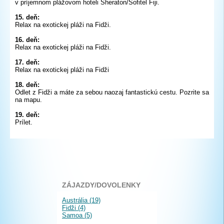
v príjemnom plážovom hoteli Sheraton/Sofitel Fiji.
15. deň:
Relax na exotickej pláži na Fidži.
16. deň:
Relax na exotickej pláži na Fidži.
17. deň:
Relax na exotickej pláži na Fidži
18. deň:
Odlet z Fidži a máte za sebou naozaj fantastickú cestu. Pozrite sa
na mapu.
19. deň:
Prílet.
ZÁJAZDY/DOVOLENKY
Austrália (19)
Fidži (4)
Samoa (5)