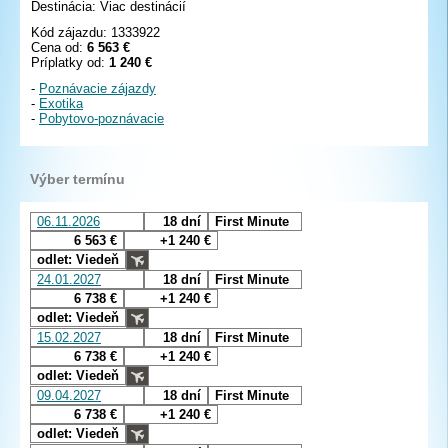
Destinácia: Viac destinácií
Kód zájazdu: 1333922
Cena od:
6 563 €
Príplatky od:
1 240 €
-
Poznávacie zájazdy
-
Exotika
-
Pobytovo-poznávacie
Výber termínu
06.11.2026
18 dní
First Minute
6 563 €
+1 240 €
odlet: Viedeň
24.01.2027
18 dní
First Minute
6 738 €
+1 240 €
odlet: Viedeň
15.02.2027
18 dní
First Minute
6 738 €
+1 240 €
odlet: Viedeň
09.04.2027
18 dní
First Minute
6 738 €
+1 240 €
odlet: Viedeň