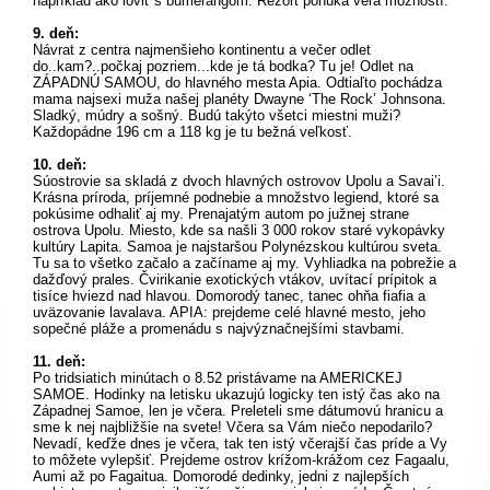
napríklad ako loviť s bumerangom. Rezort ponúka veľa možností.
9. deň:
Návrat z centra najmenšieho kontinentu a večer odlet
do..kam?..počkaj pozriem...kde je tá bodka? Tu je! Odlet na
ZÁPADNÚ SAMOU, do hlavného mesta Apia. Odtiaľto pochádza
mama najsexi muža našej planéty Dwayne ‘The Rock’ Johnsona.
Sladký, múdry a sošný. Budú takýto všetci miestni muži?
Každopádne 196 cm a 118 kg je tu bežná veľkosť.
10. deň:
Súostrovie sa skladá z dvoch hlavných ostrovov Upolu a Savai’i.
Krásna príroda, príjemné podnebie a množstvo legiend, ktoré sa
pokúsime odhaliť aj my. Prenajatým autom po južnej strane
ostrova Upolu. Miesto, kde sa našli 3 000 rokov staré vykopávky
kultúry Lapita. Samoa je najstaršou Polynézskou kultúrou sveta.
Tu sa to všetko začalo a začíname aj my. Vyhliadka na pobrežie a
dažďový prales. Čvirikanie exotických vtákov, uvítací prípitok a
tisíce hviezd nad hlavou. Domorodý tanec, tanec ohňa fiafia a
uväzovanie lavalava. APIA: prejdeme celé hlavné mesto, jeho
sopečné pláže a promenádu s najvýznačnejšími stavbami.
11. deň:
Po tridsiatich minútach o 8.52 pristávame na AMERICKEJ
SAMOE. Hodinky na letisku ukazujú logicky ten istý čas ako na
Západnej Samoe, len je včera. Preleteli sme dátumovú hranicu a
sme k nej najbližšie na svete! Včera sa Vám niečo nepodarilo?
Nevadí, keďže dnes je včera, tak ten istý včerajší čas príde a Vy
to môžete vylepšiť. Prejdeme ostrov krížom-krážom cez Fagaalu,
Aumi až po Fagaitua. Domorodé dedinky, jedni z najlepších