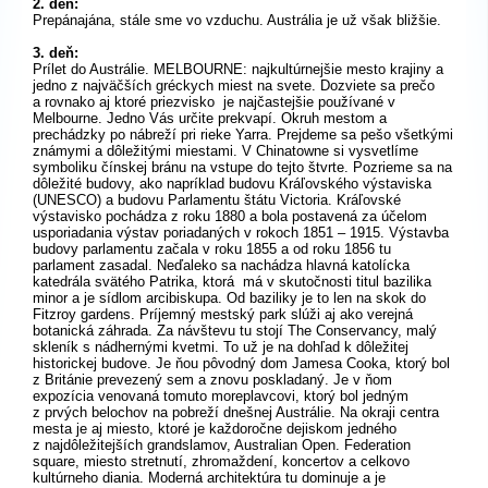
2. deň:
Prepánajána, stále sme vo vzduchu. Austrália je už však bližšie.
3. deň:
Prílet do Austrálie. MELBOURNE: najkultúrnejšie mesto krajiny a
jedno z najväčších gréckych miest na svete. Dozviete sa prečo
a rovnako aj ktoré priezvisko je najčastejšie používané v
Melbourne. Jedno Vás určite prekvapí. Okruh mestom a
prechádzky po nábreží pri rieke Yarra. Prejdeme sa pešo všetkými
známymi a dôležitými miestami. V Chinatowne si vysvetlíme
symboliku čínskej bránu na vstupe do tejto štvrte. Pozrieme sa na
dôležité budovy, ako napríklad budovu Kráľovského výstaviska
(UNESCO) a budovu Parlamentu štátu Victoria. Kráľovské
výstavisko pochádza z roku 1880 a bola postavená za účelom
usporiadania výstav poriadaných v rokoch 1851 – 1915. Výstavba
budovy parlamentu začala v roku 1855 a od roku 1856 tu
parlament zasadal. Neďaleko sa nachádza hlavná katolícka
katedrála svätého Patrika, ktorá má v skutočnosti titul bazilika
minor a je sídlom arcibiskupa. Od baziliky je to len na skok do
Fitzroy gardens. Príjemný mestský park slúži aj ako verejná
botanická záhrada. Za návštevu tu stojí The Conservancy, malý
skleník s nádhernými kvetmi. To už je na dohľad k dôležitej
historickej budove. Je ňou pôvodný dom Jamesa Cooka, ktorý bol
z Británie prevezený sem a znovu poskladaný. Je v ňom
expozícia venovaná tomuto moreplavcovi, ktorý bol jedným
z prvých belochov na pobreží dnešnej Austrálie. Na okraji centra
mesta je aj miesto, ktoré je každoročne dejiskom jedného
z najdôležitejších grandslamov, Australian Open. Federation
square, miesto stretnutí, zhromaždení, koncertov a celkovo
kultúrneho diania. Moderná architektúra tu dominuje a je