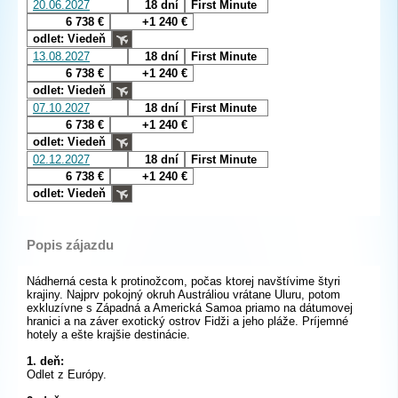
20.06.2027
18 dní
First Minute
6 738 €
+1 240 €
odlet: Viedeň
13.08.2027
18 dní
First Minute
6 738 €
+1 240 €
odlet: Viedeň
07.10.2027
18 dní
First Minute
6 738 €
+1 240 €
odlet: Viedeň
02.12.2027
18 dní
First Minute
6 738 €
+1 240 €
odlet: Viedeň
Popis zájazdu
Nádherná cesta k protinožcom, počas ktorej navštívime štyri
krajiny. Najprv pokojný okruh Austráliou vrátane Uluru, potom
exkluzívne s Západná a Americká Samoa priamo na dátumovej
hranici a na záver exotický ostrov Fidži a jeho pláže. Príjemné
hotely a ešte krajšie destinácie.
1. deň:
Odlet z Európy.