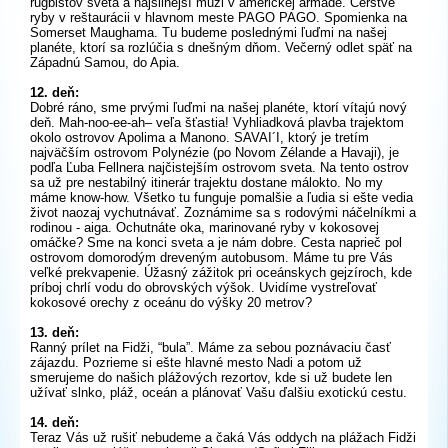
rugbistov sveta a najsilnejší muži v americkej armáde. Čerstvé
ryby v reštaurácii v hlavnom meste PAGO PAGO. Spomienka na
Somerset Maughama. Tu budeme poslednými ľuďmi na našej
planéte, ktorí sa rozlúčia s dnešným dňom. Večerný odlet späť na
Západnú Samou, do Apia.
12. deň:
Dobré ráno, sme prvými ľuďmi na našej planéte, ktorí vítajú nový
deň. Mah-noo-ee-ah– veľa šťastia! Vyhliadková plavba trajektom
okolo ostrovov Apolima a Manono. SAVAI´I, ktorý je tretím
najväčším ostrovom Polynézie (po Novom Zélande a Havaji), je
podľa Ľuba Fellnera najčistejším ostrovom sveta. Na tento ostrov
sa už pre nestabilný itinerár trajektu dostane málokto. No my
máme know-how. Všetko tu funguje pomalšie a ľudia si ešte vedia
život naozaj vychutnávať. Zoznámime sa s rodovými náčelníkmi a
rodinou - aiga. Ochutnáte oka, marinované ryby v kokosovej
omáčke? Sme na konci sveta a je nám dobre. Cesta naprieč pol
ostrovom domorodým dreveným autobusom. Máme tu pre Vás
veľké prekvapenie. Úžasný zážitok pri oceánskych gejzíroch, kde
príboj chrlí vodu do obrovských výšok. Uvidíme vystreľovať
kokosové orechy z oceánu do výšky 20 metrov?
13. deň:
Ranný prílet na Fidži, “bula”. Máme za sebou poznávaciu časť
zájazdu. Pozrieme si ešte hlavné mesto Nadi a potom už
smerujeme do našich plážových rezortov, kde si už budete len
užívať slnko, pláž, oceán a plánovať Vašu ďalšiu exotickú cestu.
14. deň:
Teraz Vás už rušiť nebudeme a čaká Vás oddych na plážach Fidži