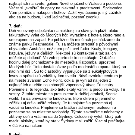
najkrajších na svete, galériu Nového južného Walesu a podobne.
Večer si „skočte“ do opery na niektoré z predstavení. Sprievodca
Vám pomôže s nákupom lístkov. Zažiť vystúpenie je iný zážitok,
ako sa na budovu, i keď jedinečnú, pozerať zvonku.
7. deň:
Deň venovaný odpočinku na niektorej zo slávnych pláží, alebo
fakultatívny výlet do Modrých hôr. Vyrazíme z hotela skoro ráno a
smerujeme na západ. Po približne 45 minútach prichádzame do
známe parku Featherdale. Tu sa môžete stretnúť s pôvodnými
obyvateľmi Austrálie, než sem prišli prví ľudia. Koaly, kengury,
kazuáre, ježury a ďalších. Niektoré sú kontaktné a tak sa ich
môžete aj dotknúť. Vo voľnej prírode to neskúšajte. O ďalšiu
hodinu ďalej prichádzame do mestečka Katoomba, uprostred
Modrých hôr. Tieto dostali názov podľa modrastého oparu, ktorý sa
nad nimi drží. Sú to čiastočky vyparujúce sa z eukalyptových
lesov a spôsobujú zvláštny lom svetla. Návštevnícke centrum je
na mieste zvanom Echo Point, odkiaľ je výhľad na jeden z
najkrajších a určite najznámejší vápencový útvar, Tri sestry.
Povieme si tu legendu, ako tieto skaly vznikli a prečo sa volajú Tri
sestry. Z tohto miesta sa presunieme k ďalšej atrakcii, Scenic
world. Tu sa prevezieme lanovkami, ktoré okrem príjemného
zážitku aj držia určité rekordy. Je tu najstrmšia pozemná aj
vzdušná lanovka. Prejdeme sa krátko nádherným pralesom a
pozrieme sa na miestne vodopády. Týmto zakončíme nádherný a
aktívny deň a vrátime sa do Sydney. Celodenný výlet, ktorý patrí
medzi aktivity, ktoré by ste v Sydney mali zažiť. Viac si prečítajte
v článku na našom .
8. deň: