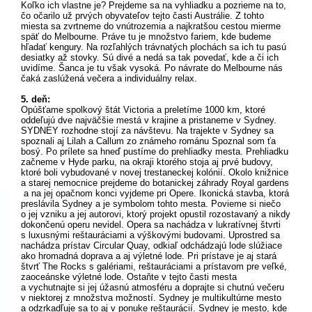
Koľko ich vlastne je? Prejdeme sa na vyhliadku a pozrieme na to,
čo očarilo už prvých obyvateľov tejto časti Austrálie. Z tohto
miesta sa zvrtneme do vnútrozemia a najkratšou cestou mierme
späť do Melbourne. Práve tu je množstvo fariem, kde budeme
hľadať kengury. Na rozľahlých trávnatých plochách sa ich tu pasú
desiatky až stovky. Sú divé a nedá sa tak povedať, kde a či ich
uvidíme. Šanca je tu však vysoká. Po návrate do Melbourne nás
čaká zaslúžená večera a individuálny relax.
5. deň:
Opúšťame spolkový štát Victoria a preletíme 1000 km, ktoré
oddeľujú dve najväčšie mestá v krajine a pristaneme v Sydney.
SYDNEY rozhodne stojí za návštevu. Na trajekte v Sydney sa
spoznali aj Lilah a Callum zo známeho románu Spoznal som ťa
bosý. Po prílete sa hneď pustíme do prehliadky mesta. Prehliadku
začneme v Hyde parku, na okraji ktorého stoja aj prvé budovy,
ktoré boli vybudované v novej trestaneckej kolónií. Okolo knižnice
a starej nemocnice prejdeme do botanickej záhrady Royal gardens
a na jej opačnom konci vyjdeme pri Opere. Ikonická stavba, ktorá
preslávila Sydney a je symbolom tohto mesta. Povieme si niečo
o jej vzniku a jej autorovi, ktorý projekt opustil rozostavaný a nikdy
dokončenú operu nevidel. Opera sa nachádza v lukratívnej štvrti
s luxusnými reštauráciami a výškovými budovami. Uprostred sa
nachádza prístav Circular Quay, odkiaľ odchádzajú lode slúžiace
ako hromadná doprava a aj výletné lode. Pri prístave je aj stará
štvrť The Rocks s galériami, reštauráciami a prístavom pre veľké,
zaoceánske výletné lode. Ostaňte v tejto časti mesta
a vychutnajte si jej úžasnú atmosféru a doprajte si chutnú večeru
v niektorej z množstva možností. Sydney je multikultúrne mesto
a odzrkadľuje sa to aj v ponuke reštaurácií. Sydney je mesto, kde