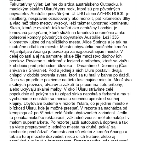
Fakultatívny výlet: Letíme do srdca austrálskeho Outbacku, k
magickým skalám Uluru/Ayers rock, ktoré sú pre pôvodných
obyvateľov Austrálie posvätnými. ULURU alebo AYERS ROCK: je
inselberg, nesprávne označovaný ako monolit, päť kilometrov dlhý
a viac než tristo metrov vysoký, leží takmer uprostred kontinentu.
Skala, ktorá je dvakrát taká veľká ako centrálny Londýn, je
lemovaná jaskyňami, ktoré slúžili na kmeňové ceremónie a ako
pohrebné komory pôvodných obyvateľov Austrálie. Leží 335
kilometrov južne od najbližšieho mesta, Alice Springs a je tak na
skutočne odľahlom mieste. Miestni obyvatelia tradičného kmeňa
Pitjantjatjara Anangu ju považujú za najposvätnejšie miesto. V
celej oblasti a aj na samotnej skale žije množstvo duchov ich
predkov. Povieme si niektoré z legiend a príbehov, ktoré sa viažu
k obdobiu pred príchodom človeka – Dreamtime / Dreaming (Čas
snívania / Snívanie). Podľa jednej z nich Uluru postavili dvaja
chlapci v období tvorenia sveta, ktorí sa tu hrali v bahne po daždi.
Dnes sa po prílete pozrieme na tieto fascinujúce miesta. Množstvo
skalných previsov, útvarov a zákutí tu pripomína tieto príbehy,
alebo ukrývajú skalné maľby. V okolí Uluru strávime celé
popoludnie až pokým sa tu západ slnka nepohrá s farbami a my si
vychutnáme neustále sa meniacu scenériu uprostred suchej
krajiny. Ubytovaní budeme v rezorte Yulara, čo je jediné miesto v
blízkosti Uluru, kde je možné prespať. V rezorte sa nachádza od
kempingu až po 5* hotel celá škála ubytovacích zariadení. Jedlo
tu ponúka niekoľko reštaurácií, základné veci si môžete nakúpiť v
malom supermarkete. Po rezorte jazdí autobusová doprava a tak
sa viete prepravovať z jedného miesta na druhé, pokiaľ sa
nechcete prechádzať. Zamestnanci sú všetci z kmeňa Anangu a
tak sa tu aj môžete dozvedieť niečo o ich kultúre, alebo aj