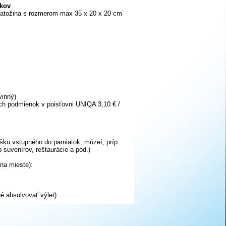
tkov
 batožina s rozmerom max 35 x 20 x 20 cm
vinný)
ch podmienok v poisťovni UNIQA 3,10 € /
šku vstupného do pamiatok, múzeí, príp.
 suvenírov, reštaurácie a pod.)
na mieste):
né absolvovať výlet)