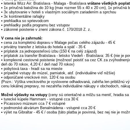
• letenka Wizz Air: Bratislava - Malaga - Bratislava
vrátane všetkých popla
• 1x príručná batožina do 10 kg (max rozmer 55 x 40 x 20 cm), 1x príručná
• 3x ubytovanie v hoteli s vlastným sociálnym zariadením a sprchou
• 3x kontinentálne raňajky
• prehliadka so sprievodcom
• prehliadky podľa programu bez vstupov
• zákonné poistenie v znení zákona č. 170/2018 Z. z.
V cena nie je zahrnuté:
• cena za kompletnú dopravu v Malage počas celého zájazdu - 45 €
• privátny transfer z letiska do hotela a späť - 35 €
• príplatok za jednoposteľovú izbu (150 € na celý zájazd)
• príplatok za transfer Bratislava - letisko Viedeň - Bratislava: 35 € (nie je po
• komplexné cestovné poistenie (možnosť poistiť sa cez CK za zvýhodnený
deň do 70 rokov, 4,20 € / deň nad 70 rokov)
• pobytová taxa - hradí sa na mieste
• prípadné vstupy do múzeí, pamiatok, atď. (individuálne viď nižšie)
• odporúčané vreckové min. 120 € na osobu
(Pozn.: Výška vreckového je vyslovene odhadovaná, zahŕňa len približnú vý
cenu lokálnej prepravy, no nezahŕňa individuálne nákupy v obchodoch, nákup
Možné výdavky na vstupy
(ceny sú orientačné a môžu sa meniť, hradia sa 
• turecké kúpele Hammam - vstupné cca 30 €
• Picassovo múzeum cca 7 € vstupné
• podmorské akvárium Benalmádena - vstupné cca 20 €
• výlet na Gibraltar - 45 € / osoba (táto platba je povinná, bez nej nie je mož