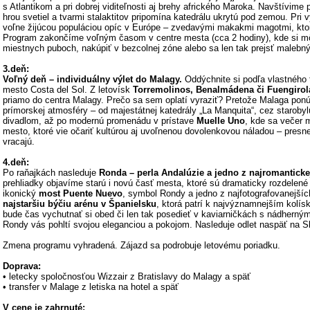
s Atlantikom a pri dobrej viditeľnosti aj brehy afrického Maroka. Navštívime
hrou svetiel a tvarmi stalaktitov pripomína katedrálu ukrytú pod zemou. Pri 
voľne žijúcou populáciou opíc v Európe – zvedavými makakmi magotmi, kto
Program zakončíme voľným časom v centre mesta (cca 2 hodiny), kde si mô
miestnych puboch, nakúpiť v bezcolnej zóne alebo sa len tak prejsť malebný
3.deň:
Voľný deň – individuálny výlet do Malagy.
Oddýchnite si podľa vlastného 
mesto Costa del Sol. Z letovísk
Torremolinos, Benalmádena či Fuengirol
priamo do centra Malagy. Prečo sa sem oplatí vyraziť? Pretože Malaga ponú
prímorskej atmosféry – od majestátnej katedrály „La Manquita“, cez starob
divadlom, až po modernú promenádu v prístave
Muelle Uno
, kde sa večer 
mesto, ktoré vie očariť kultúrou aj uvoľnenou dovolenkovou náladou – presne t
vracajú.
4.deň:
Po raňajkách nasleduje
Ronda – perla Andalúzie a jedno z najromanticke
prehliadky objavíme starú i novú časť mesta, ktoré sú dramaticky rozdelené 
ikonický
most Puente Nuevo
, symbol Rondy a jedno z najfotografovanejšíc
najstaršiu býčiu arénu v Španielsku
, ktorá patrí k najvýznamnejším kolís
bude čas vychutnať si obed či len tak posedieť v kaviarničkách s nádherným
Rondy vás pohltí svojou eleganciou a pokojom. Nasleduje odlet naspäť na S
Zmena programu vyhradená. Zájazd sa podrobuje letovému poriadku.
Doprava:
• letecky spoločnosťou Wizzair z Bratislavy do Malagy a späť
• transfer v Malage z letiska na hotel a späť
V cene je zahrnuté: