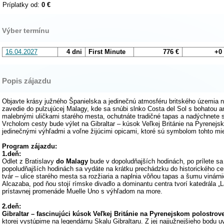
Príplatky od:
0 €
Výber termínu
16.04.2027
4 dni
First Minute
776 €
+0
Popis zájazdu
Objavte krásy južného Španielska a jedinečnú atmosféru britského územia n
zavedie do pulzujúcej Malagy, kde sa snúbi slnko Costa del Sol s bohatou an
malebnými uličkami starého mesta, ochutnáte tradičné tapas a nadýchnete
Vrcholom cesty bude výlet na Gibraltar – kúsok Veľkej Británie na Pyrenejs
jedinečnými výhľadmi a voľne žijúcimi opicami, ktoré sú symbolom tohto mi
Program zájazdu:
1.deň:
Odlet z Bratislavy
do Malagy
bude v dopoludňajších hodinách, po prílete sa 
popoludňajších hodinách sa vydáte na krátku prechádzku do historického c
tvár – ulice starého mesta sa rozžiaria a naplnia vôňou tapas a šumu vinár
Alcazaba, pod ňou stojí rímske divadlo a dominantu centra tvorí katedrála „L
prístavnej promenáde Muelle Uno s výhľadom na more.
2.deň:
Gibraltar – fascinujúci kúsok Veľkej Británie na Pyrenejskom polostrove
ktorej vystúpime na legendárnu Skalu Gibraltaru. Z jej najjužnejšieho bodu