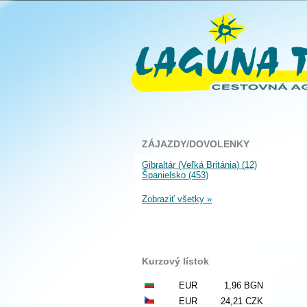
ZÁJAZDY/DOVOLENKY
Gibraltár (Veľká Británia) (12)
Španielsko (453)
Zobraziť všetky »
Kurzový lístok
EUR
1,96 BGN
EUR
24,21 CZK