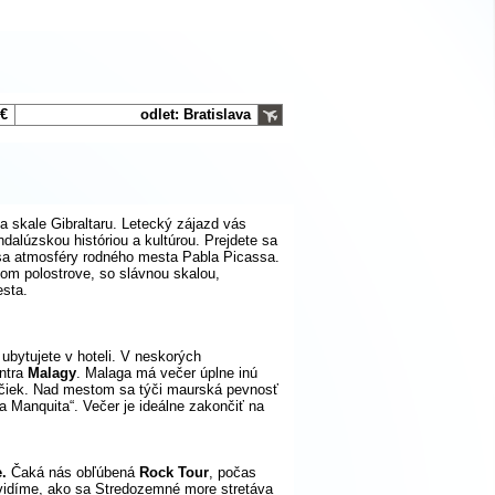
 €
odlet: Bratislava
a skale Gibraltaru. Letecký zájazd vás
dalúzskou históriou a kultúrou. Prejdete sa
 sa atmosféry rodného mesta Pabla Picassa.
kom polostrove, so slávnou skalou,
esta.
ubytujete v hoteli. V neskorých
entra
Malagy
. Malaga má večer úplne inú
ničiek. Nad mestom sa týči maurská pevnosť
a Manquita“. Večer je ideálne zakončiť na
.
Čaká nás obľúbená
Rock Tour
, počas
 uvidíme, ako sa Stredozemné more stretáva