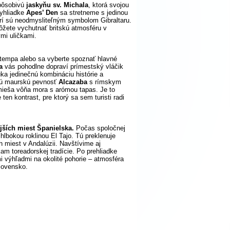
 pôsobivú
jaskyňu sv. Michala
, ktorá svojou
vyhliadke
Apes’ Den
sa stretneme s jedinou
rí sú neodmysliteľným symbolom Gibraltaru.
žete vychutnať britskú atmosféru v
mi uličkami.
tempa alebo sa vyberte spoznať hlavné
a
vás pohodlne dopraví prímestský vláčik
ka jedinečnú kombináciu histórie a
ylú maurskú pevnosť
Alcazaba
s rímskym
mieša vôňa mora s arómou tapas. Je to
en kontrast, pre ktorý sa sem turisti radi
jších miest Španielska.
Počas spoločnej
hlbokou roklinou El Tajo. Tú preklenuje
h miest v Andalúzii. Navštívime aj
kam toreadorskej tradície. Po prehliadke
i výhľadmi na okolité pohorie – atmosféra
lovensko.