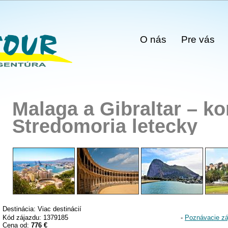
O nás
Pre vás
Malaga a Gibraltar – ko
Stredomoria letecky
Destinácia: Viac destinácií
Kód zájazdu: 1379185
-
Poznávacie zá
Cena od:
776 €