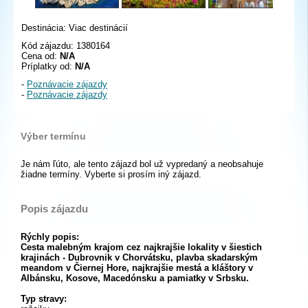
Destinácia: Viac destinácií
Kód zájazdu: 1380164
Cena od:
N/A
Príplatky od:
N/A
-
Poznávacie zájazdy
-
Poznávacie zájazdy
Výber termínu
Je nám ľúto, ale tento zájazd bol už vypredaný a neobsahuje
žiadne termíny. Vyberte si prosím iný zájazd.
Popis zájazdu
Rýchly popis:
Cesta malebným krajom cez najkrajšie lokality v šiestich
krajinách - Dubrovnik v Chorvátsku, plavba skadarským
meandom v Čiernej Hore, najkrajšie mestá a kláštory v
Albánsku, Kosove, Macedónsku a pamiatky v Srbsku.
Typ stravy: