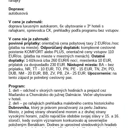
raňajky
Doprava:
autobusová
V cene je zahrnuté:
doprava luxusným autokarom, 6x ubytovanie v 3* hoteli s
raňajkami, sprievodca CK, prehliadky podľa programu bez vstupov.
V cene nie je zahrnuté:
povinné príplatky:
orientačná cena pobytovej taxy 2 EUR/os./noc
(platba na mieste).
Odporúčaný doplatok:
komplexné cestovné
poistenie KOMFORT alebo PLUS, orientačné ceny vstupov 110
EUR/os. (platba na mieste v miestných menách).
Ostatné
doplatky:
1-lôžková izba 260 EUR/6 nocí, miestenka 10 EUR,
príplatok za dvojsedadlo 230 EUR.
Nástupné miesta:
BA – bez
príplatku, NR, TT - 10 EUR, TO, PN, PE - 15 EUR, TN, ZH, PD,
DUB, NM - 20 EUR, BB, ZV, PB, ZA - 25 EUR.
Upozornenie:
na
tento zájazd je potrebný cestovný pas.
Program:
1. deň – odchod v skorých ranných hodinách a prejazd cez
Maďarsko a Chorvátsko do južnej Dalmácie. Večer ubytovanie
v hoteli.
2. deň – po raňajkách prehliadka malebného centra historického
Dubrovníka
, ktorý je právom považovaný za perlu Jadranu.
Mesto, z jednej strany ohraničené morom a z druhej strany
vysokými horami, zažilo najväčšie obdobie svojej slávy v 15. a 16.
storočí, kedy svojím významom konkurovalo aj severnejšie
položeným Benátkam. Dodnes je uprostred stredovekých hradieb