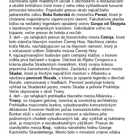
zachovaná spleť malebných uličiek s obchodíkmi a reštauráciami
a okolité krištáľovo čisté more z neho robia vyhľadávané luxusné
prímorské letovisko. Popoludní presun okolo najväčšieho
jadranského zálivu
Boka Kotorská
do mestečka
Perast
, ktoré je
chránené majestátnymi vápencovými útesmi. Fakultatívne plavba
loďou na neďaleký legendami opradený ostrov
Gospa od Škrpjela
s barokovým mariánskym kostolom. Individuálne voľno na
kúpanie, večer presun do hotela a nocľah.
3. deň – po raňajkách presun do historického mesta
Cetinje
, ktoré
bolo stáročia hlavným mestom Čiernej Hory. Návšteva zámku
kráľa Nikolu, nachádzajúcom sa na hlavnom námestí, ktorý je
v súčasnosti sídlom Štátneho múzea Čiernej Hory.
K najzaujímavejším budovám patrí cetinjský kláštor, v ktorom
sídlila prvá tlačiareň v krajine. Odchod do Rijeke Crnojevica a
krásna plavba Skadarským meandrom, ktorý svojou krásou
pripomína čiernohorskú Amazóniu. Zastávka v albánskom meste
Skadar
, ktoré je štvrtým najväčším mestom v Albánsku a
návšteva
pevnosti Rozafa
, s ktorou je spojená legenda o dievčati
Rozafe, zamurovanej v hradbách. Pevnosť poskytuje krásny
výhľad na Skadarské jazero, mesto Skadar a pohorie Prokletije.
Večer ubytovanie v okolí Tirany.
4. deň – po raňajkách prehliadka hlavného mesta Albánska –
Tirany
, so stopami gréckej, tureckej aj sovietskej architektúry.
Prehliadka masívneho bunkra, vybudovaného komunistickým
diktátorom Enverom Hodžom počas komunistického režimu.
Bunker slúži v súčasnosti ako múzeum a návšteva jeho
podzemných chodieb vybudovaných tak, aby vydržali aj nukleárny
útok, je mrazivým a nezabudnuteľným zážitkom. Presun do
starobylého mesta
Kruj-
, rodiska národného hrdinu George
Kastriotiho Skanderberga. Mesto bolo v minulosti známe vďaka