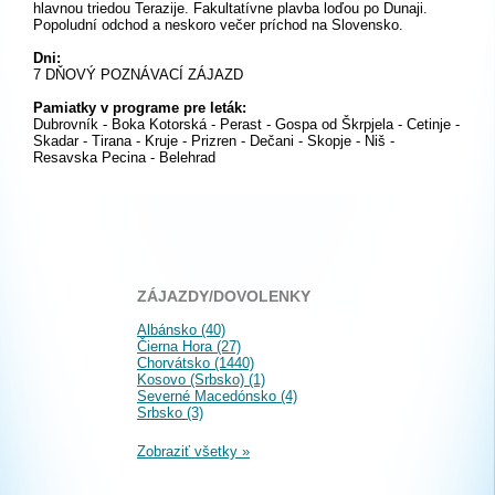
hlavnou triedou Terazije. Fakultatívne plavba loďou po Dunaji.
Popoludní odchod a neskoro večer príchod na Slovensko.
Dni:
7 DŇOVÝ POZNÁVACÍ ZÁJAZD
Pamiatky v programe pre leták:
Dubrovník - Boka Kotorská - Perast - Gospa od Škrpjela - Cetinje -
Skadar - Tirana - Kruje - Prizren - Dečani - Skopje - Niš -
Resavska Pecina - Belehrad
ZÁJAZDY/DOVOLENKY
Albánsko (40)
Čierna Hora (27)
Chorvátsko (1440)
Kosovo (Srbsko) (1)
Severné Macedónsko (4)
Srbsko (3)
Zobraziť všetky »