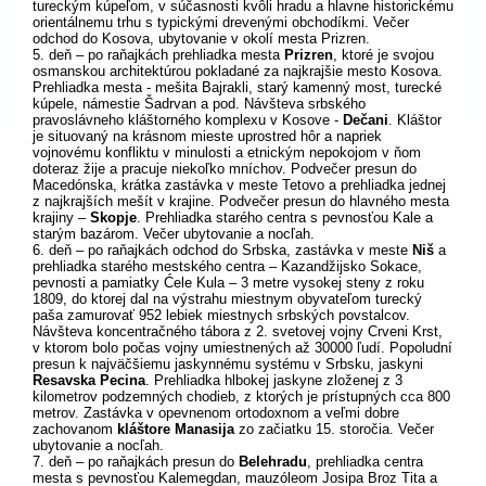
tureckým kúpeľom, v súčasnosti kvôli hradu a hlavne historickému
orientálnemu trhu s typickými drevenými obchodíkmi. Večer
odchod do Kosova, ubytovanie v okolí mesta Prizren.
5. deň – po raňajkách prehliadka mesta
Prizren
, ktoré je svojou
osmanskou architektúrou pokladané za najkrajšie mesto Kosova.
Prehliadka mesta - mešita Bajrakli, starý kamenný most, turecké
kúpele, námestie Šadrvan a pod. Návšteva srbského
pravoslávneho kláštorného komplexu v Kosove -
Dečani
. Kláštor
je situovaný na krásnom mieste uprostred hôr a napriek
vojnovému konfliktu v minulosti a etnickým nepokojom v ňom
doteraz žije a pracuje niekoľko mníchov. Podvečer presun do
Macedónska, krátka zastávka v meste Tetovo a prehliadka jednej
z najkrajších mešít v krajine. Podvečer presun do hlavného mesta
krajiny –
Skopje
. Prehliadka starého centra s pevnosťou Kale a
starým bazárom. Večer ubytovanie a nocľah.
6. deň – po raňajkách odchod do Srbska, zastávka v meste
Niš
a
prehliadka starého mestského centra – Kazandžijsko Sokace,
pevnosti a pamiatky Ćele Kula – 3 metre vysokej steny z roku
1809, do ktorej dal na výstrahu miestnym obyvateľom turecký
paša zamurovať 952 lebiek miestnych srbských povstalcov.
Návšteva koncentračného tábora z 2. svetovej vojny Crveni Krst,
v ktorom bolo počas vojny umiestnených až 30000 ľudí. Popoludní
presun k najväčšiemu jaskynnému systému v Srbsku, jaskyni
Resavska Pecina
. Prehliadka hlbokej jaskyne zloženej z 3
kilometrov podzemných chodieb, z ktorých je prístupných cca 800
metrov. Zastávka v opevnenom ortodoxnom a veľmi dobre
zachovanom
kláštore Manasija
zo začiatku 15. storočia. Večer
ubytovanie a nocľah.
7. deň – po raňajkách presun do
Belehradu
, prehliadka centra
mesta s pevnosťou Kalemegdan, mauzóleom Josipa Broz Tita a